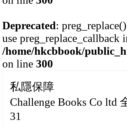
Deprecated
: preg_replace()
use preg_replace_callback i
/home/hkcbbook/public_ht
on line
300
私隱保障
Challenge Books Co 
31