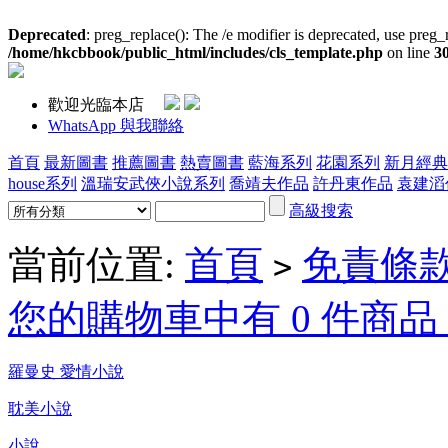
Deprecated
: preg_replace(): The /e modifier is deprecated, use preg_
/home/hkcbbook/public_html/includes/cls_template.php
on line
3
歡迎光臨本店
WhatsApp 與我聯絡
首頁
最新圖書
推薦圖書
熱賣圖書
藍海系列
花園系列
新月經典
house系列
溫瑞安武俠小說系列
喬靖夫作品
許丹東作品
袁建滔
高級搜索
當前位置:
首頁
免責條
>
您的購物車中有 0 件商品，
羅曼史 愛情小說
耽美小說
小說