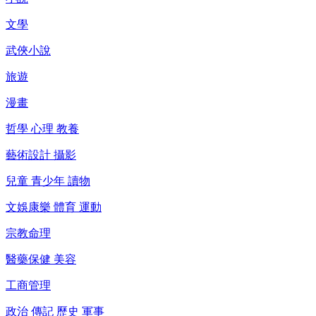
文學
武俠小說
旅遊
漫畫
哲學 心理 教養
藝術設計 攝影
兒童 青少年 讀物
文娛康樂 體育 運動
宗教命理
醫藥保健 美容
工商管理
政治 傳記 歷史 軍事