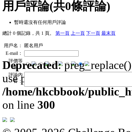
用戶評論
(共
0
條評論)
暫時還沒有任何用戶評論
總計 0 個記錄，共 1 頁。
第一頁
上一頁
下一頁
最末頁
用戶名：
匿名用戶
E-mail：
評價等
Deprecated
: preg_replace()
級：
use preg_replace_callback i
評論內
容：
/home/hkcbbook/public_ht
on line
300