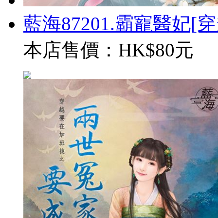
藍海87201.霸寵醫妃[穿越
本店售價：
HK$80元