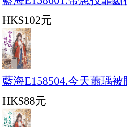
藍海E158601.帶崽投靠斷後
HK$102元
藍海E158504.今天蕭瑀被貶
HK$88元