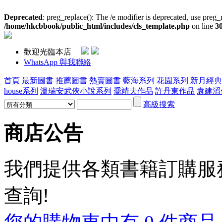
Deprecated
: preg_replace(): The /e modifier is deprecated, use preg_
/home/hkcbbook/public_html/includes/cls_template.php
on line
3
歡迎光臨本店
WhatsApp 與我聯絡
首頁
最新圖書
推薦圖書
熱賣圖書
藍海系列
花園系列
新月經典
house系列
溫瑞安武俠小說系列
喬靖夫作品
許丹東作品
袁建滔
高級搜索
商店公告
我們提供各類書籍訂購服務,歡
查詢!