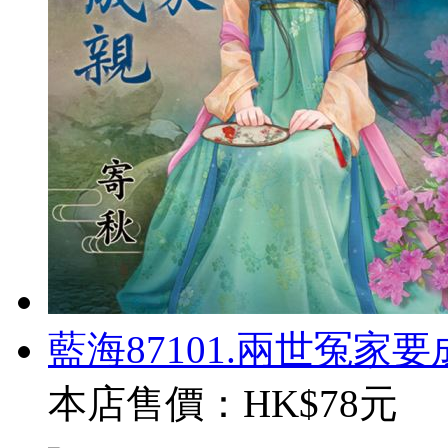
藍海87101.兩世冤家要成親
本店售價：
HK$78元