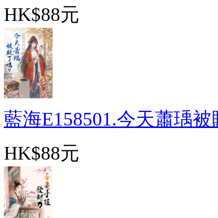
HK$88元
藍海E158501.今天蕭瑀被貶
HK$88元