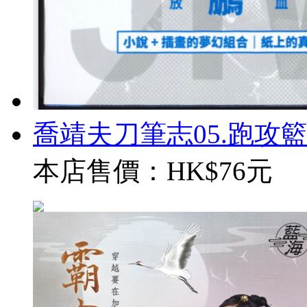
喬靖夫刀筆志05.跑攻籃球[
本店售價：
HK$76元