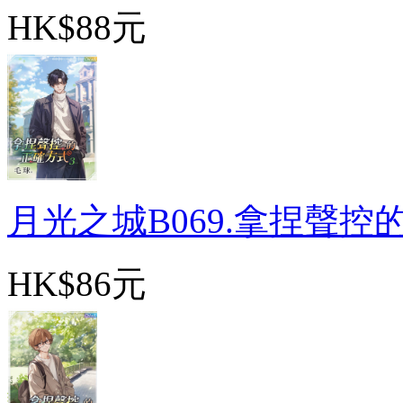
HK$88元
月光之城B069.拿捏聲控的正
HK$86元