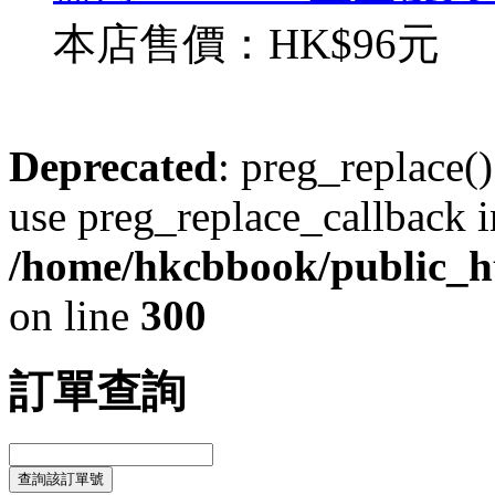
本店售價：
HK$96元
Deprecated
: preg_replace()
use preg_replace_callback i
/home/hkcbbook/public_ht
on line
300
訂單查詢