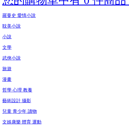
您的購物車中有 0 件商品，
羅曼史 愛情小說
耽美小說
小說
文學
武俠小說
旅遊
漫畫
哲學 心理 教養
藝術設計 攝影
兒童 青少年 讀物
文娛康樂 體育 運動