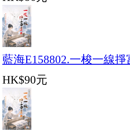
藍海E158802.一梭一線掙富
HK$90元