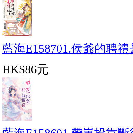
藍海E158701.侯爺的聘禮是
HK$86元