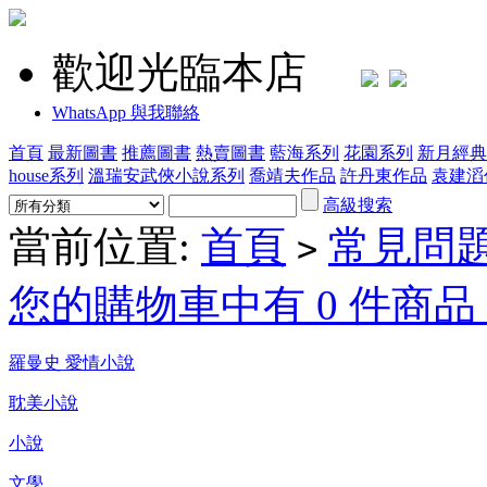
歡迎光臨本店
WhatsApp 與我聯絡
首頁
最新圖書
推薦圖書
熱賣圖書
藍海系列
花園系列
新月經典
house系列
溫瑞安武俠小說系列
喬靖夫作品
許丹東作品
袁建滔
高級搜索
當前位置:
首頁
常見問
>
您的購物車中有 0 件商品，
羅曼史 愛情小說
耽美小說
小說
文學