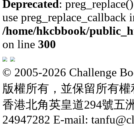
Deprecated
: preg_replace()
use preg_replace_callback i
/home/hkcbbook/public_ht
on line
300
© 2005-2026 Challeng
版權所有，並保留所有權
香港北角英皇道294號五洲大厦
24947282 E-mail: tanfu@c