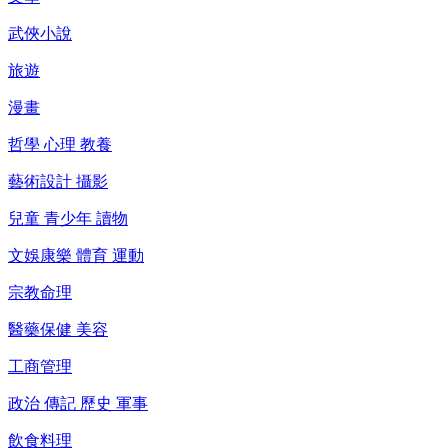
武俠小說
旅遊
漫畫
哲學 心理 教養
藝術設計 攝影
兒童 青少年 讀物
文娛康樂 體育 運動
宗教命理
醫藥保健 美容
工商管理
政治 傳記 歷史 軍事
飲食料理