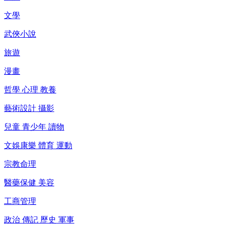
文學
武俠小說
旅遊
漫畫
哲學 心理 教養
藝術設計 攝影
兒童 青少年 讀物
文娛康樂 體育 運動
宗教命理
醫藥保健 美容
工商管理
政治 傳記 歷史 軍事