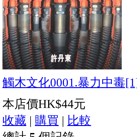
觸木文化0001.暴力中毒[1].
本店價
HK$44元
收藏
|
購買
|
比較
總計
5
個記錄