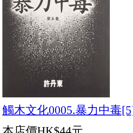
觸木文化0005.暴力中毒[5].
本店價
HK$44元