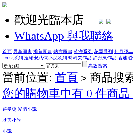
歡迎光臨本店
WhatsApp 與我聯絡
首頁
最新圖書
推薦圖書
熱賣圖書
藍海系列
花園系列
新月經典
house系列
溫瑞安武俠小說系列
喬靖夫作品
許丹東作品
袁建滔
高級搜索
當前位置:
首頁
商品搜索
>
您的購物車中有 0 件商品，
羅曼史 愛情小說
耽美小說
小說