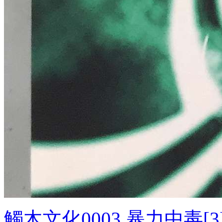
觸木文化0003.暴力中毒[3].