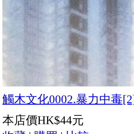
觸木文化0002.暴力中毒[2].
本店價
HK$44元