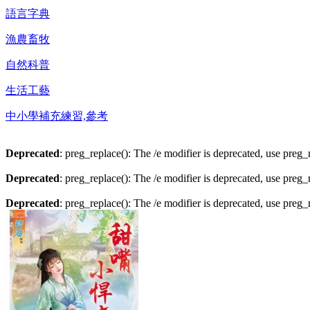
語言字典
漁農畜牧
自然科普
生活工藝
中小學補充練習,參考
Deprecated
: preg_replace(): The /e modifier is deprecated, use preg
Deprecated
: preg_replace(): The /e modifier is deprecated, use preg
Deprecated
: preg_replace(): The /e modifier is deprecated, use preg