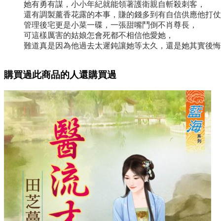
她有勇有謀，小小年紀就能領著護衛親自斬殺刺客，
還有調製薰香花露的本事，賺的錢多到有自信供應他打仗
管理後宅更是小菜一碟，一張甜嘴鬥倒不肖尊長，
可這樣厲害的姑娘怎會死都不相信他愛她，
難道真是因為他過去太遲鈍讓她等太久，還是她其實後悔
購買過此商品的人還購買過