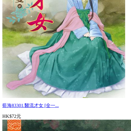
藍海83301.醫流才女 [全一...
HK$72元