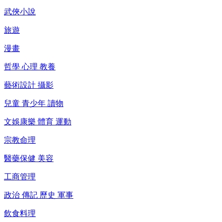
武俠小說
旅遊
漫畫
哲學 心理 教養
藝術設計 攝影
兒童 青少年 讀物
文娛康樂 體育 運動
宗教命理
醫藥保健 美容
工商管理
政治 傳記 歷史 軍事
飲食料理