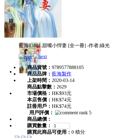
藍海83801.甜嘴小悍妻 [全一冊] -作者:綠光
商品貨號：
9789577888105
商品品牌：
藍海製作
上架時間：
2020-03-14
商品點擊數：
2629
市場價格：
HK$93元
本店售價：
HK$74元
註冊用戶：
HK$74元
用戶評價：
商品總價：
購買數量：
購買此商品可使用：
0 積分