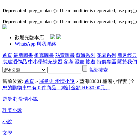
Deprecated
: preg_replace(): The /e modifier is deprecated, use preg
Deprecated
: preg_replace(): The /e modifier is deprecated, use preg
歡迎光臨本店
WhatsApp 與我聯絡
首頁
最新圖書
推薦圖書
熱賣圖書
藍海系列
花園系列
新月經典
袁建滔作品
中小學補充練習,參考
漫畫
旅遊
特價專區
關於我們
高級搜索
當前位置:
首頁
羅曼史 愛情小說
藍海83801.甜嘴小悍妻 [全
>
>
您的購物車中有 0 件商品，總計金額 HK$0.00元。
羅曼史 愛情小說
耽美小說
小說
文學