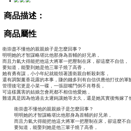
商品描述：
商品屬性
衛崇盡不懂他的親親娘子是怎麼回事？
明明她的才智謀略堪比他那身為首輔的好兄弟，
而且力氣大得能把他這大將軍一把壓制在床，卻這麼不自信，
要知道，能娶到她是他三輩子燒了高香，
她有勇有謀，小小年紀就能領著護衛親自斬殺刺客，
還有調製薰香花露的本事，賺的錢多到有自信供應他打仗的軍
管理後宅更是小菜一碟，一張甜嘴鬥倒不肖尊長，
可這樣厲害的姑娘怎會死都不相信他愛她，
難道真是因為他過去太遲鈍讓她等太久，還是她其實後悔嫁了
衛崇盡不懂他的親親娘子是怎麼回事？
明明她的才智謀略堪比他那身為首輔的好兄弟，
而且力氣大得能把他這大將軍一把壓制在床，卻這麼不自
要知道，能娶到她是他三輩子燒了高香，