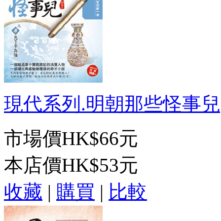
現代系列.明朝那些怪事兒[8]
市場價
HK$66元
本店價
HK$53元
收藏
|
購買
|
比較