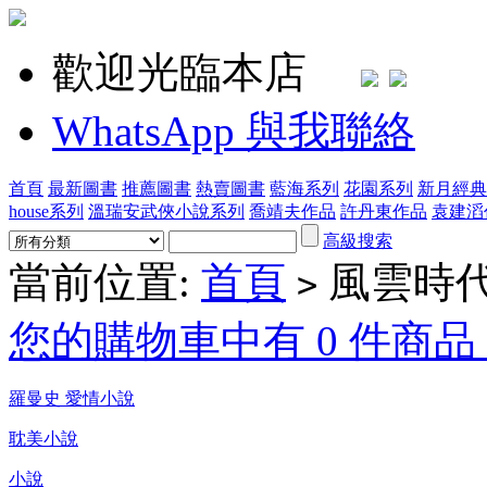
歡迎光臨本店
WhatsApp 與我聯絡
首頁
最新圖書
推薦圖書
熱賣圖書
藍海系列
花園系列
新月經典
house系列
溫瑞安武俠小說系列
喬靖夫作品
許丹東作品
袁建滔
高級搜索
當前位置:
首頁
風雲時
>
您的購物車中有 0 件商品，
羅曼史 愛情小說
耽美小說
小說