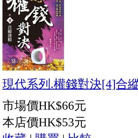
現代系列.權錢對決[4]合縱連
市場價
HK$66元
本店價
HK$53元