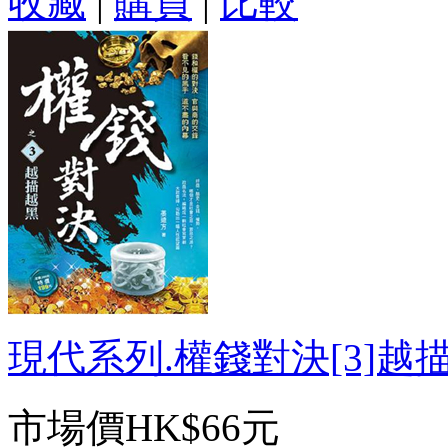
收藏
|
購買
|
比較
現代系列.權錢對決[3]越描越
市場價
HK$66元