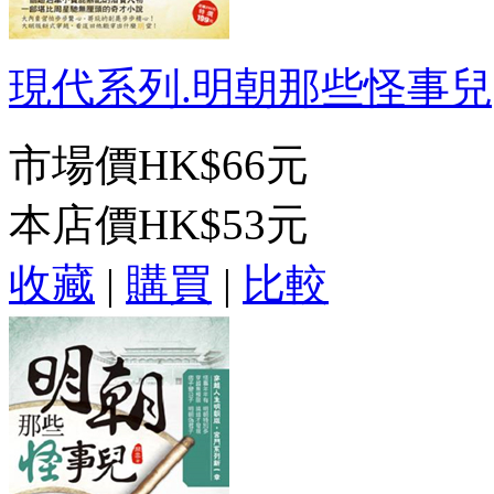
現代系列.明朝那些怪事兒[6]
市場價
HK$66元
本店價
HK$53元
收藏
|
購買
|
比較