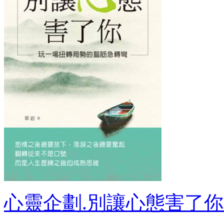
心靈企劃.別讓心態害了你:玩