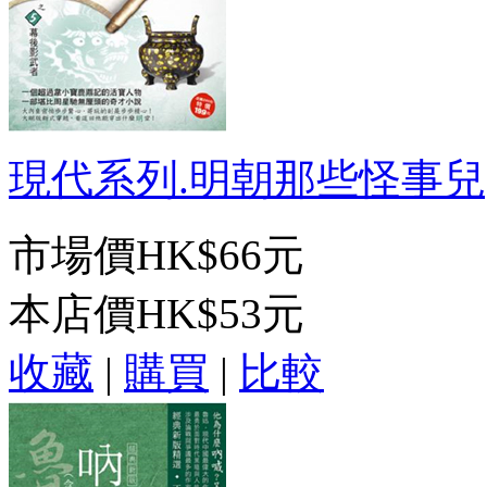
現代系列.明朝那些怪事兒[5]
市場價
HK$66元
本店價
HK$53元
收藏
|
購買
|
比較