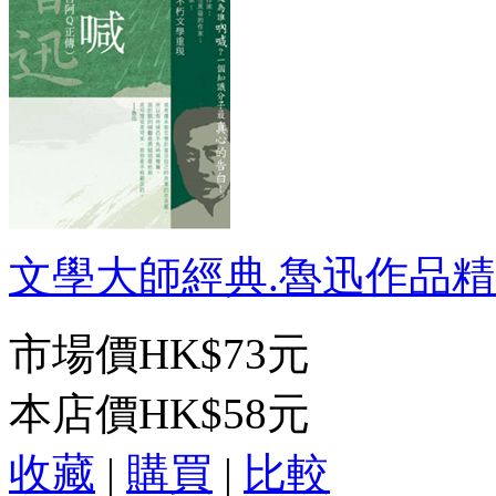
文學大師經典.魯迅作品精選
市場價
HK$73元
本店價
HK$58元
收藏
|
購買
|
比較