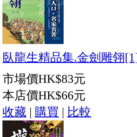
臥龍生精品集.金劍雕翎[1]-
市場價
HK$83元
本店價
HK$66元
收藏
|
購買
|
比較