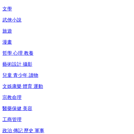
文學
武俠小說
旅遊
漫畫
哲學 心理 教養
藝術設計 攝影
兒童 青少年 讀物
文娛康樂 體育 運動
宗教命理
醫藥保健 美容
工商管理
政治 傳記 歷史 軍事