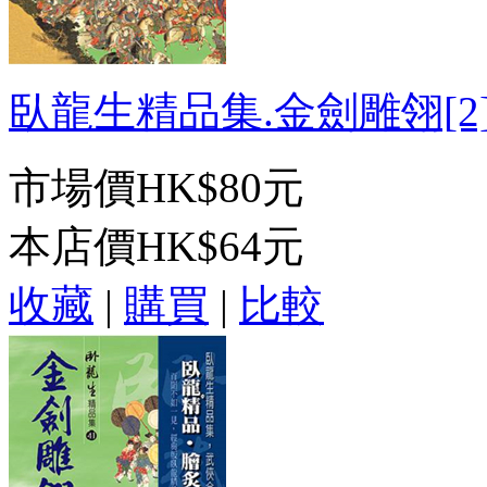
臥龍生精品集.金劍雕翎[2]-
市場價
HK$80元
本店價
HK$64元
收藏
|
購買
|
比較