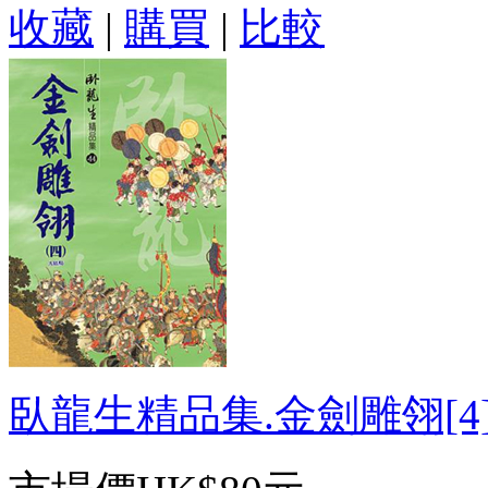
收藏
|
購買
|
比較
臥龍生精品集.金劍雕翎[4]-