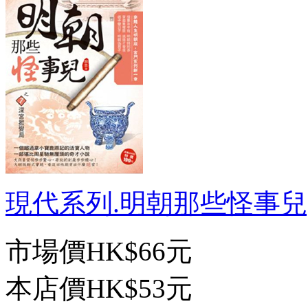
現代系列.明朝那些怪事兒[7]
市場價
HK$66元
本店價
HK$53元