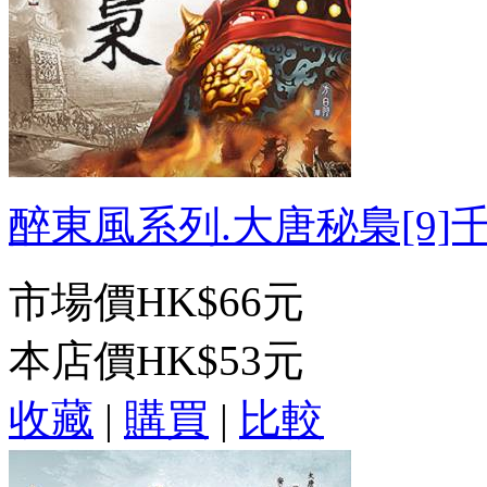
醉東風系列.大唐秘梟[9]千門
市場價
HK$66元
本店價
HK$53元
收藏
|
購買
|
比較