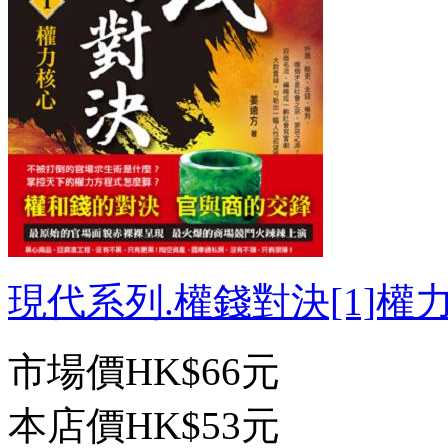
現代系列.權錢對決[1]權力核
市場價
HK$66元
本店價
HK$53元