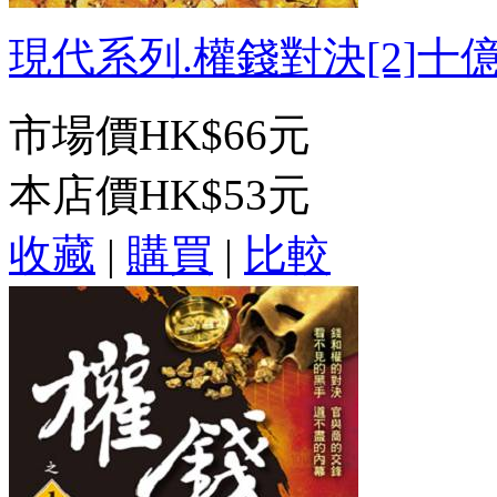
現代系列.權錢對決[2]十億富
市場價
HK$66元
本店價
HK$53元
收藏
|
購買
|
比較