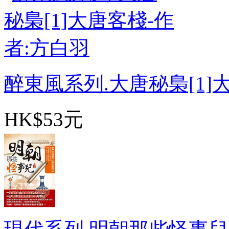
醉東風系列.大唐秘梟[1]大唐
HK$53元