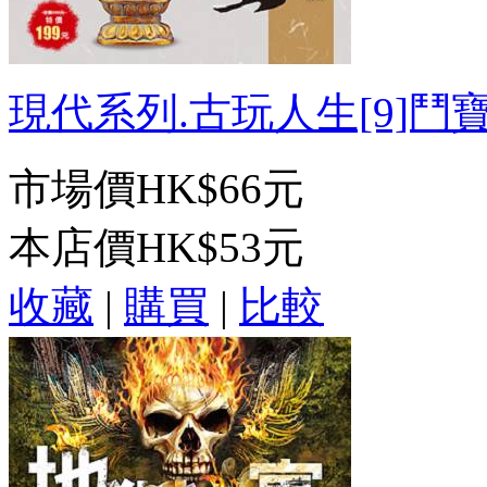
現代系列.古玩人生[9]鬥寶大
市場價
HK$66元
本店價
HK$53元
收藏
|
購買
|
比較