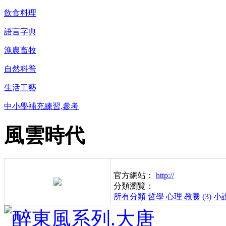
飲食料理
語言字典
漁農畜牧
自然科普
生活工藝
中小學補充練習,參考
風雲時代
官方網站：
http://
分類瀏覽：
所有分類
哲學 心理 教養 (3)
小說