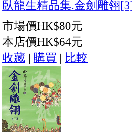
臥龍生精品集.金劍雕翎[3]-
市場價
HK$80元
本店價
HK$64元
收藏
|
購買
|
比較