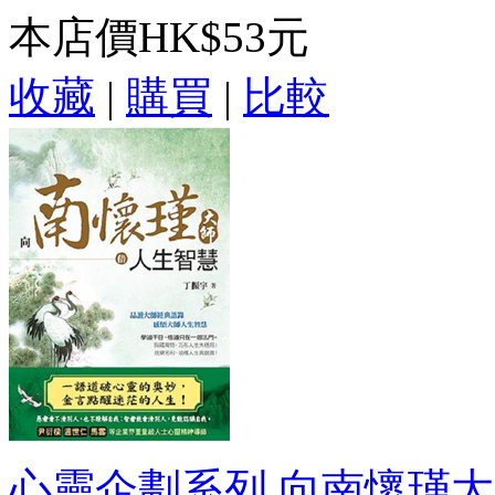
本店價
HK$53元
收藏
|
購買
|
比較
心靈企劃系列.向南懷瑾大師