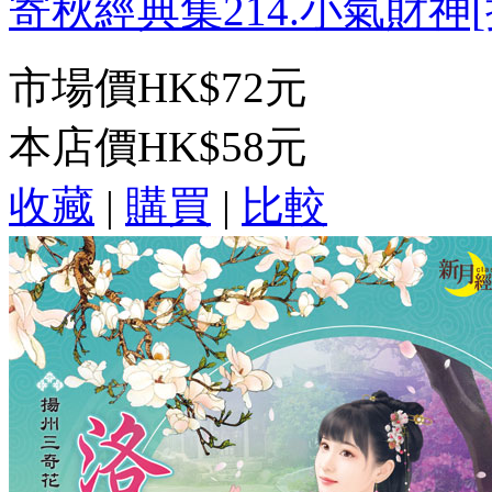
寄秋經典集214.小氣財神[揚
市場價
HK$72元
本店價
HK$58元
收藏
|
購買
|
比較