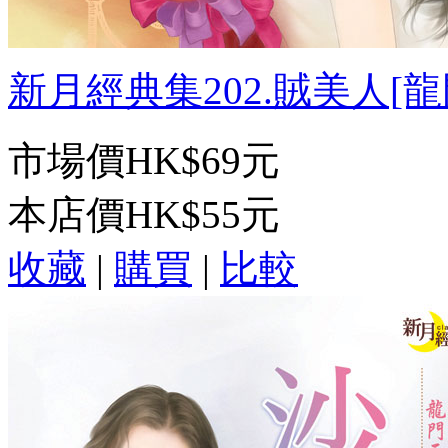
新月經典集202.賊美人[龍門
市場價
HK$69元
本店價
HK$55元
收藏
|
購買
|
比較