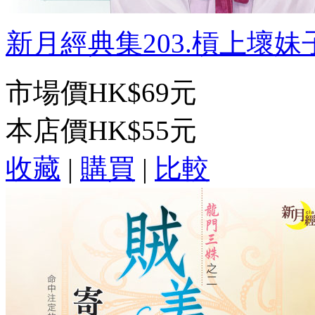
新月經典集203.槓上壞妹子[
市場價
HK$69元
本店價
HK$55元
收藏
|
購買
|
比較