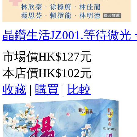
晶鑽生活JZ001.等待微光 一
市場價
HK$127元
本店價
HK$102元
收藏
|
購買
|
比較