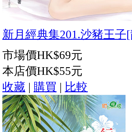
新月經典集201.沙豬王子[龍
市場價
HK$69元
本店價
HK$55元
收藏
|
購買
|
比較