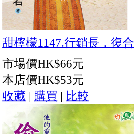
甜檸檬1147.行銷長，復合可
市場價
HK$66元
本店價
HK$53元
收藏
|
購買
|
比較