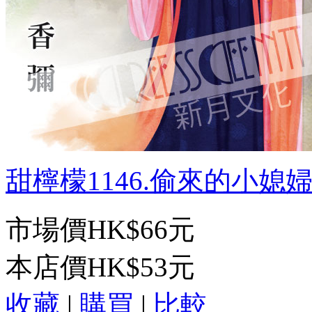
甜檸檬1146.偷來的小媳婦[
市場價
HK$66元
本店價
HK$53元
收藏
|
購買
|
比較