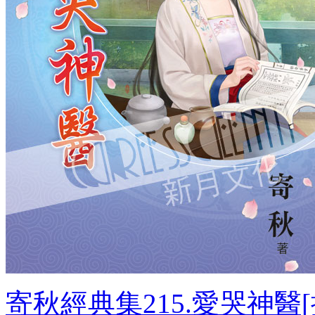
寄秋經典集215.愛哭神醫[揚