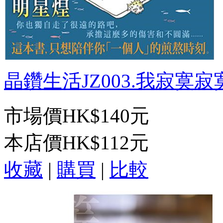
晶鑽生活JZ003.我寂寞寂寞
市場價
HK$140元
本店價
HK$112元
收藏
|
購買
|
比較