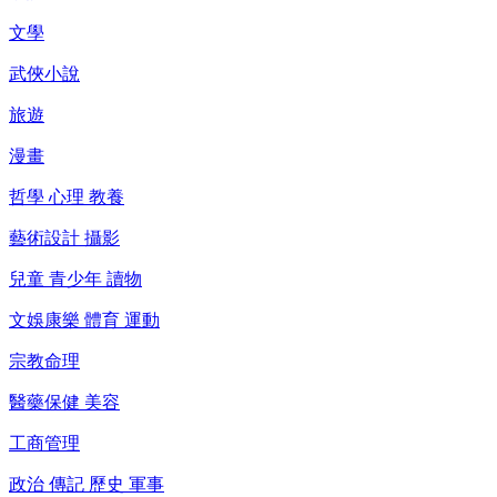
文學
武俠小說
旅遊
漫畫
哲學 心理 教養
藝術設計 攝影
兒童 青少年 讀物
文娛康樂 體育 運動
宗教命理
醫藥保健 美容
工商管理
政治 傳記 歷史 軍事