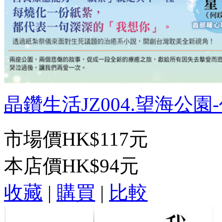
晶鑽生活JZ004.望海公園-作
市場價
HK$117元
本店價
HK$94元
收藏
|
購買
|
比較