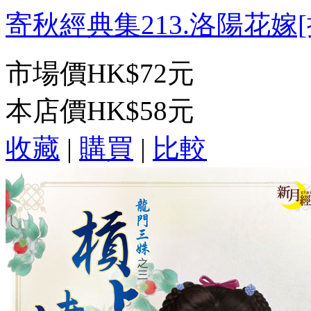
寄秋經典集213.洛陽花嫁[揚
市場價
HK$72元
本店價
HK$58元
收藏
|
購買
|
比較