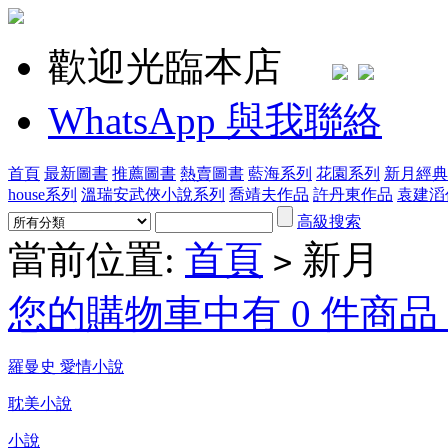
歡迎光臨本店
WhatsApp 與我聯絡
首頁
最新圖書
推薦圖書
熱賣圖書
藍海系列
花園系列
新月經典
house系列
溫瑞安武俠小說系列
喬靖夫作品
許丹東作品
袁建滔
高級搜索
當前位置:
首頁
新月
>
您的購物車中有 0 件商品，
羅曼史 愛情小說
耽美小說
小說