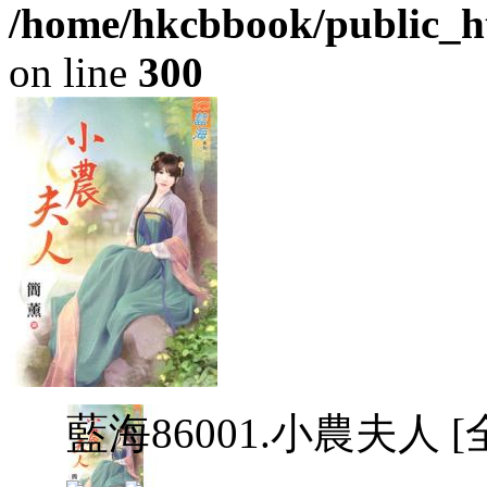
/home/hkcbbook/public_ht
on line
300
藍海86001.小農夫人 [