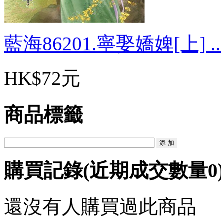
藍海86201.寧娶嬌婢[上] ..
HK$72元
商品標籤
購買記錄
(近期成交數量
0
還沒有人購買過此商品