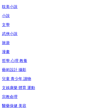
耽美小說
小說
文學
武俠小說
旅遊
漫畫
哲學 心理 教養
藝術設計 攝影
兒童 青少年 讀物
文娛康樂 體育 運動
宗教命理
醫藥保健 美容