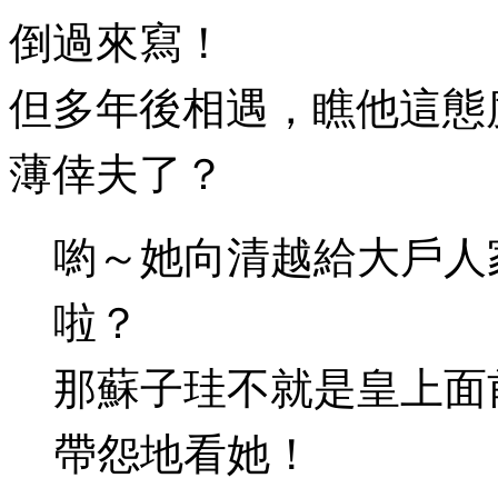
倒過來寫！
但多年後相遇，瞧他這態
薄倖夫了？
喲～她向清越給大戶人
啦？
那蘇子珪不就是皇上面
帶怨地看她！