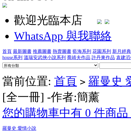
歡迎光臨本店
WhatsApp 與我聯絡
首頁
最新圖書
推薦圖書
熱賣圖書
藍海系列
花園系列
新月經典
house系列
溫瑞安武俠小說系列
喬靖夫作品
許丹東作品
袁建滔
當前位置:
首頁
羅曼史 
>
[全一冊] -作者:簡薰
您的購物車中有 0 件商品，
羅曼史 愛情小說