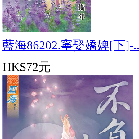
藍海86202.寧娶嬌婢[下]-..
HK$72元