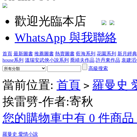
歡迎光臨本店
WhatsApp 與我聯絡
首頁
最新圖書
推薦圖書
熱賣圖書
藍海系列
花園系列
新月經典
house系列
溫瑞安武俠小說系列
喬靖夫作品
許丹東作品
袁建滔
高級搜索
當前位置:
首頁
羅曼史 
>
挨雷劈-作者:寄秋
您的購物車中有 0 件商品，
羅曼史 愛情小說