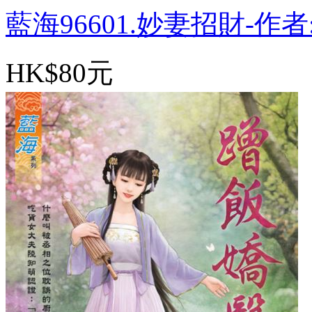
藍海96601.妙妻招財-作者:.
HK$80元