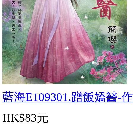
藍海E109301.蹭飯嬌醫-作.
HK$83元