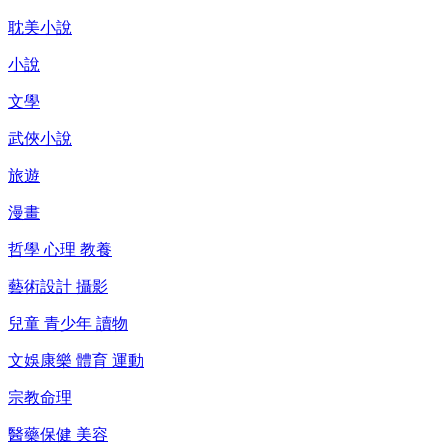
耽美小說
小說
文學
武俠小說
旅遊
漫畫
哲學 心理 教養
藝術設計 攝影
兒童 青少年 讀物
文娛康樂 體育 運動
宗教命理
醫藥保健 美容