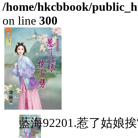
/home/hkcbbook/public_ht
on line
300
藍海92201.惹了姑娘