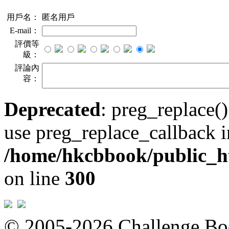
用戶名：
匿名用戶
E-mail：
評價等
級：
評論內
容：
Deprecated
: preg_replace()
use preg_replace_callback i
/home/hkcbbook/public_ht
on line
300
© 2005-2026 Challeng