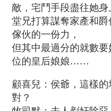
敵，宅鬥手段盡往她身
堂兄打算謀奪家產和爵
傢伙的一份力，
但其中最過分的就數要
位的皇后娘娘……
顧喜兒：侯爺，這樣的
對？
牧司默：夫人剷奸除惡