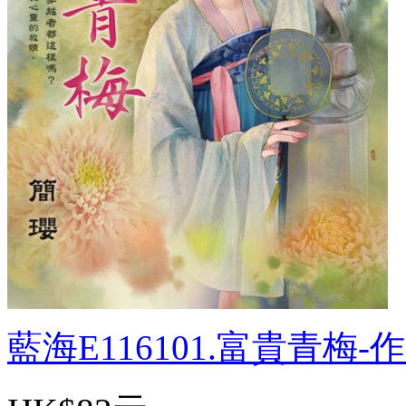
藍海E116101.富貴青梅-作.