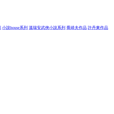
列
小說house系列
溫瑞安武俠小說系列
喬靖夫作品
許丹東作品