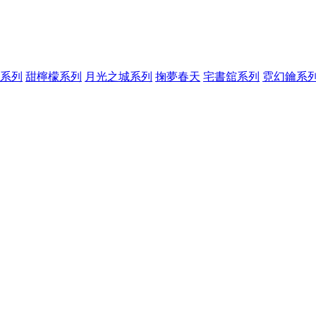
系列
甜檸檬系列
月光之城系列
掬夢春天
宅書舘系列
霓幻鑰系