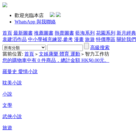
歡迎光臨本店
WhatsApp 與我聯絡
首頁
最新圖書
推薦圖書
熱賣圖書
藍海系列
花園系列
新月經典
袁建滔作品
中小學補充練習,參考
漫畫
旅遊
特價專區
關於我們
高級搜索
當前位置:
首頁
文娛康樂 體育 運動
智力工作坊
>
>
您的購物車中有 0 件商品，總計金額 HK$0.00元。
羅曼史 愛情小說
耽美小說
小說
文學
武俠小說
旅遊