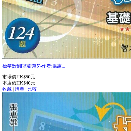
標竿數獨[基礎篇5]-作者:張惠...
市場價
HK$50元
本店價
HK$40元
收藏
|
購買
|
比較