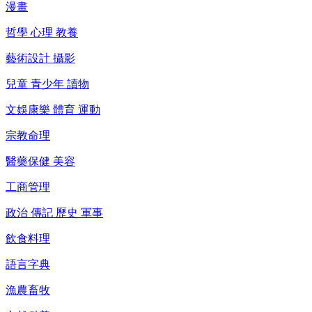
漫畫
哲學 心理 教養
藝術設計 攝影
兒童 青少年 讀物
文娛康樂 體育 運動
宗教命理
醫藥保健 美容
工商管理
政治 傳記 歷史 軍事
飲食料理
語言字典
漁農畜牧