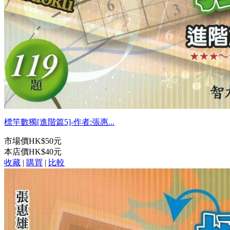
標竿數獨[進階篇5]-作者:張惠...
市場價
HK$50元
本店價
HK$40元
收藏
|
購買
|
比較