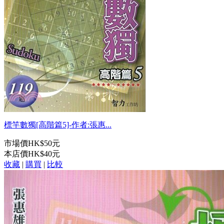
標竿數獨[高階篇5]-作者:張惠...
市場價
HK$50元
本店價
HK$40元
收藏
|
購買
|
比較