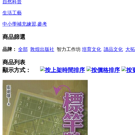
自然科普
生活工藝
中小學補充練習,參考
商品篩選
品牌：
全部
敦煌出版社
智力工作坊
培育文化
讀品文化
大拓
商品列表
顯示方式：