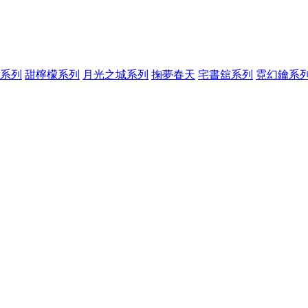
系列
甜檸檬系列
月光之城系列
掬夢春天
宅書舘系列
霓幻鑰系