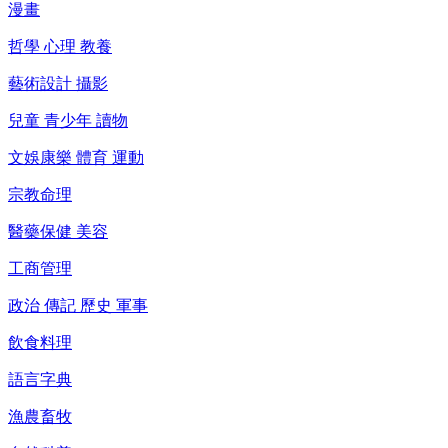
漫畫
哲學 心理 教養
藝術設計 攝影
兒童 青少年 讀物
文娛康樂 體育 運動
宗教命理
醫藥保健 美容
工商管理
政治 傳記 歷史 軍事
飲食料理
語言字典
漁農畜牧