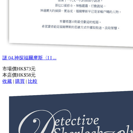
謎 04.神探福爾摩斯〈I I ...
市場價
HK$73元
本店價
HK$58元
收藏
|
購買
|
比較