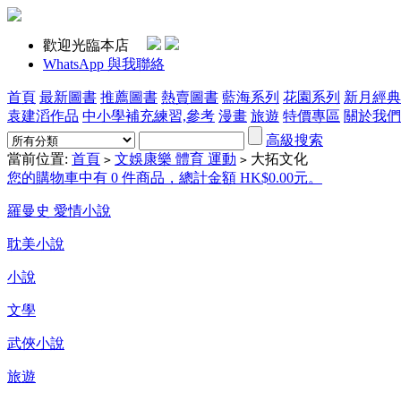
歡迎光臨本店
WhatsApp 與我聯絡
首頁
最新圖書
推薦圖書
熱賣圖書
藍海系列
花園系列
新月經典
袁建滔作品
中小學補充練習,參考
漫畫
旅遊
特價專區
關於我們
高級搜索
當前位置:
首頁
文娛康樂 體育 運動
大拓文化
>
>
您的購物車中有 0 件商品，總計金額 HK$0.00元。
羅曼史 愛情小說
耽美小說
小說
文學
武俠小說
旅遊