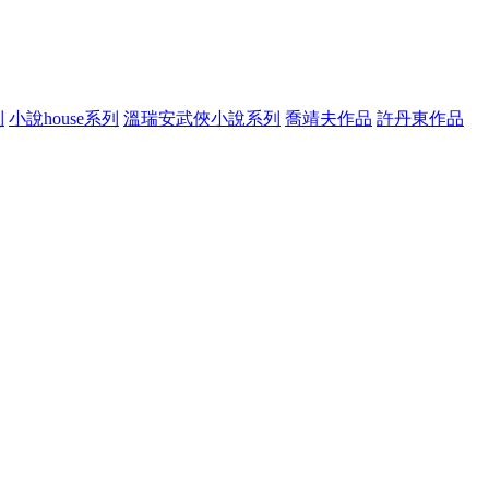
列
小說house系列
溫瑞安武俠小說系列
喬靖夫作品
許丹東作品