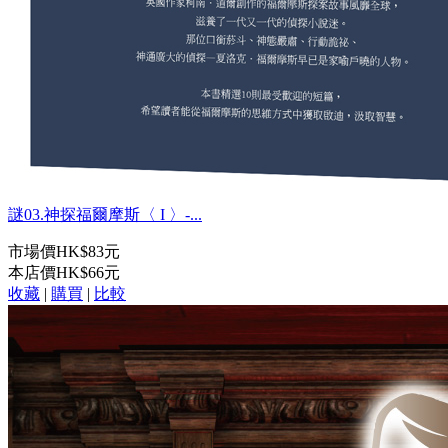
謎03.神探福爾摩斯〈 I 〉-...
市場價
HK$83元
本店價
HK$66元
收藏
|
購買
|
比較