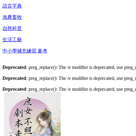
語言字典
漁農畜牧
自然科普
生活工藝
中小學補充練習,參考
Deprecated
: preg_replace(): The /e modifier is deprecated, use preg
Deprecated
: preg_replace(): The /e modifier is deprecated, use preg
Deprecated
: preg_replace(): The /e modifier is deprecated, use preg