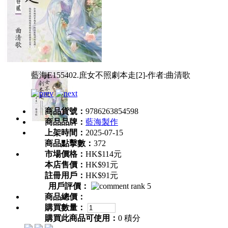
藍海E155402.庶女不照劇本走[2]-作者:曲清歌
商品貨號：
9786263854598
商品品牌：
藍海製作
上架時間：
2025-07-15
商品點擊數：
372
市場價格：
HK$114元
本店售價：
HK$91元
註冊用戶：
HK$91元
用戶評價：
商品總價：
購買數量：
購買此商品可使用：
0 積分