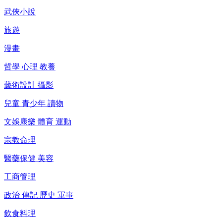
武俠小說
旅遊
漫畫
哲學 心理 教養
藝術設計 攝影
兒童 青少年 讀物
文娛康樂 體育 運動
宗教命理
醫藥保健 美容
工商管理
政治 傳記 歷史 軍事
飲食料理