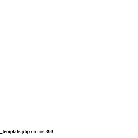
s_template.php
on line
300