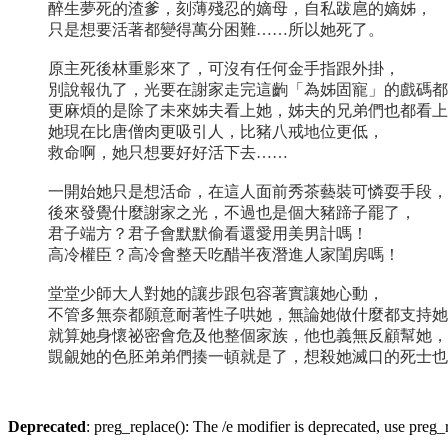
醉生夢死的渣爹，刻薄殘忍的嫡母，自私跋扈的嫡姊，
只是想要活著都變得萬分困難……所以她死了。
原主死後林重影來了，可沒有任何金手指跟外掛，
別說報仇了，光要在謝家走完這齣「為姊固寵」的戲碼都
更麻煩的是除了未來姊夫看上她，姊夫的兄弟們也都看上
她現在比唐僧肉更吸引人，比豬八戒地位更低，
救命啊，她只想要好好活下去……
一開始她只是想活命，在這人面前秀茶藝裝可憐耍手段，
後來發覺什麼謝家之光，不過也是個大豬蹄子罷了，
君子端方？君子會默默偷看還愛用美男計嗎！
高冷權臣？高冷會整天吃醋半夜潛進人家閨房嗎！
堂堂少師大人對她的讓步跟包容著實讓她心動，
不管多無奈都願意耐著性子哄她，無論她做什麼都支持她
就算她身懷祕密會危及他整個家族，他也義無反顧幫她，
覬覦她的色胚弟弟們揍一頓就是了，想殺她滅口的死士也
Deprecated
: preg_replace(): The /e modifier is deprecated, use preg