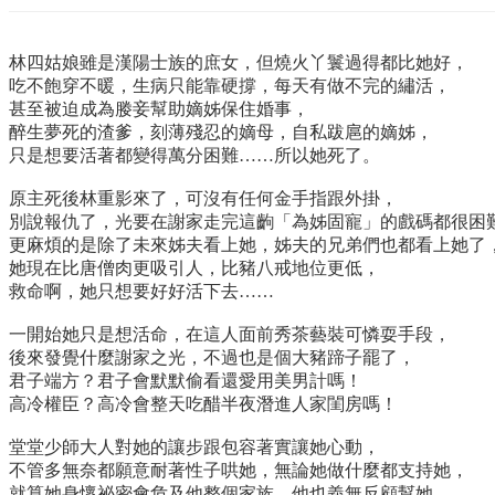
林四姑娘雖是漢陽士族的庶女，但燒火丫鬟過得都比她好，
吃不飽穿不暖，生病只能靠硬撐，每天有做不完的繡活，
甚至被迫成為媵妾幫助嫡姊保住婚事，
醉生夢死的渣爹，刻薄殘忍的嫡母，自私跋扈的嫡姊，
只是想要活著都變得萬分困難……所以她死了。
原主死後林重影來了，可沒有任何金手指跟外掛，
別說報仇了，光要在謝家走完這齣「為姊固寵」的戲碼都很困
更麻煩的是除了未來姊夫看上她，姊夫的兄弟們也都看上她了
她現在比唐僧肉更吸引人，比豬八戒地位更低，
救命啊，她只想要好好活下去……
一開始她只是想活命，在這人面前秀茶藝裝可憐耍手段，
後來發覺什麼謝家之光，不過也是個大豬蹄子罷了，
君子端方？君子會默默偷看還愛用美男計嗎！
高冷權臣？高冷會整天吃醋半夜潛進人家閨房嗎！
堂堂少師大人對她的讓步跟包容著實讓她心動，
不管多無奈都願意耐著性子哄她，無論她做什麼都支持她，
就算她身懷祕密會危及他整個家族，他也義無反顧幫她，