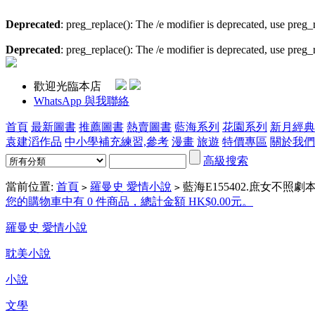
Deprecated
: preg_replace(): The /e modifier is deprecated, use preg
Deprecated
: preg_replace(): The /e modifier is deprecated, use preg
歡迎光臨本店
WhatsApp 與我聯絡
首頁
最新圖書
推薦圖書
熱賣圖書
藍海系列
花園系列
新月經典
袁建滔作品
中小學補充練習,參考
漫畫
旅遊
特價專區
關於我們
高級搜索
當前位置:
首頁
羅曼史 愛情小說
藍海E155402.庶女不照劇本
>
>
您的購物車中有 0 件商品，總計金額 HK$0.00元。
羅曼史 愛情小說
耽美小說
小說
文學