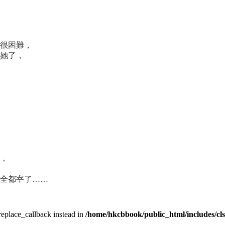
很困難，
她了，
，
全都宰了……
_replace_callback instead in
/home/hkcbbook/public_html/includes/cl