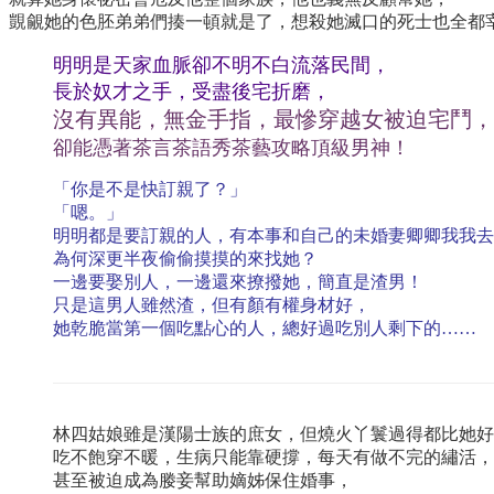
覬覦她的色胚弟弟們揍一頓就是了，想殺她滅口的死士也全都
明明是天家血脈卻不明不白流落民間，
長於奴才之手，受盡後宅折磨，
沒有異能，無金手指，最慘穿越女被迫宅鬥，
卻能憑著茶言茶語秀茶藝攻略頂級男神！
「你是不是快訂親了？」
「嗯。」
明明都是要訂親的人，有本事和自己的未婚妻卿卿我我去
為何深更半夜偷偷摸摸的來找她？
一邊要娶別人，一邊還來撩撥她，簡直是渣男！
只是這男人雖然渣，但有顏有權身材好，
她乾脆當第一個吃點心的人，總好過吃別人剩下的……
林四姑娘雖是漢陽士族的庶女，但燒火丫鬟過得都比她好
吃不飽穿不暖，生病只能靠硬撐，每天有做不完的繡活，
甚至被迫成為媵妾幫助嫡姊保住婚事，