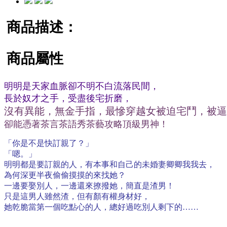
商品描述：
商品屬性
明明是天家血脈卻不明不白流落民間，
長於奴才之手，受盡後宅折磨，
沒有異能，無金手指，最慘穿越女被迫宅鬥，被逼
卻能憑著茶言茶語秀茶藝攻略頂級男神！
「你是不是快訂親了？」
「嗯。」
明明都是要訂親的人，有本事和自己的未婚妻卿卿我我去，
為何深更半夜偷偷摸摸的來找她？
一邊要娶別人，一邊還來撩撥她，簡直是渣男！
只是這男人雖然渣，但有顏有權身材好，
她乾脆當第一個吃點心的人，總好過吃別人剩下的……