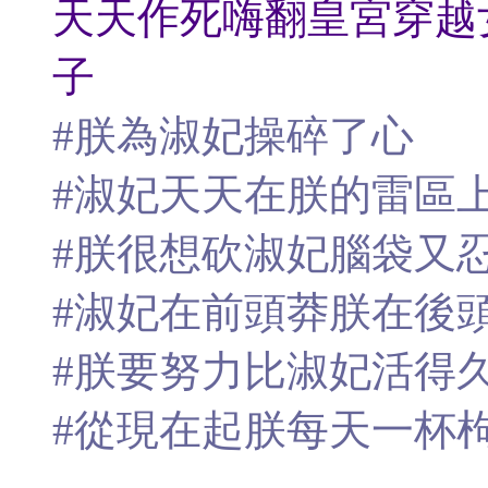
天天作死嗨翻皇宮穿越女
子
#朕為淑妃操碎了心
#淑妃天天在朕的雷區
#朕很想砍淑妃腦袋又
#淑妃在前頭莽朕在後
#朕要努力比淑妃活得
#從現在起朕每天一杯