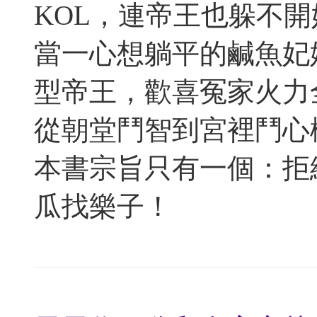
KOL，連帝王也躲不
當一心想躺平的鹹魚妃
型帝王，歡喜冤家火力
從朝堂鬥智到宮裡鬥心
本書宗旨只有一個：拒
瓜找樂子！