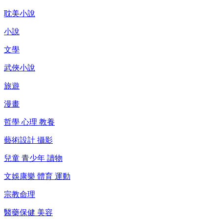
耽美小說
小說
文學
武俠小說
旅遊
漫畫
哲學 心理 教養
藝術設計 攝影
兒童 青少年 讀物
文娛康樂 體育 運動
宗教命理
醫藥保健 美容