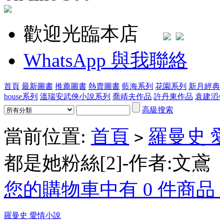
歡迎光臨本店
WhatsApp 與我聯絡
首頁
最新圖書
推薦圖書
熱賣圖書
藍海系列
花園系列
新月經典
house系列
溫瑞安武俠小說系列
喬靖夫作品
許丹東作品
袁建滔
高級搜索
當前位置:
首頁
羅曼史 
>
都是她粉絲[2]-作者:文鳶
您的購物車中有 0 件商品，
羅曼史 愛情小說