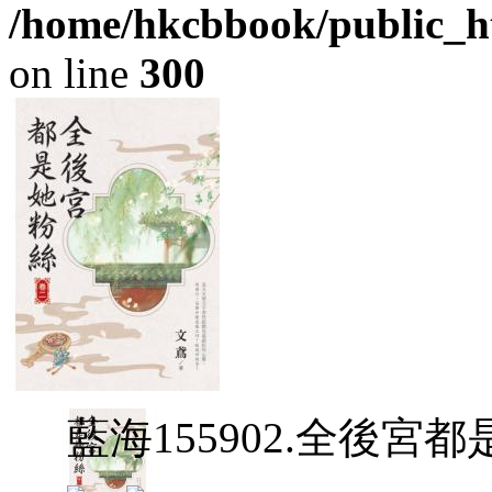
/home/hkcbbook/public_ht
on line
300
藍海155902.全後宮都