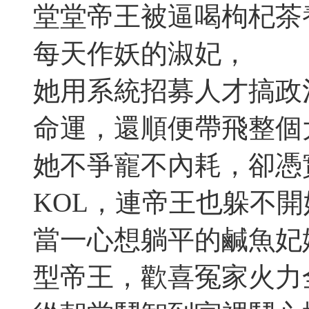
堂堂帝王被逼喝枸杞茶
每天作妖的淑妃，
她用系統招募人才搞政
命運，還順便帶飛整個
她不爭寵不內耗，卻憑
KOL，連帝王也躲不
當一心想躺平的鹹魚妃
型帝王，歡喜冤家火力