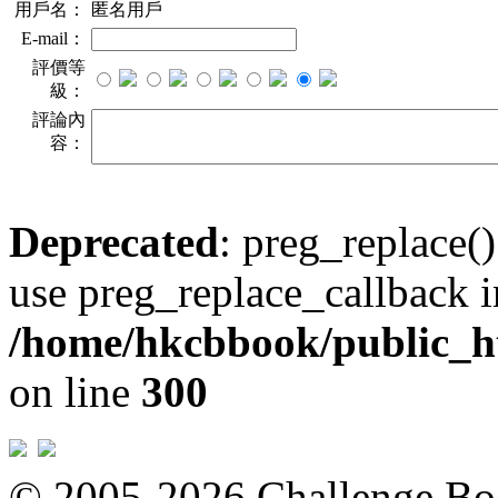
用戶名：
匿名用戶
E-mail：
評價等
級：
評論內
容：
Deprecated
: preg_replace()
use preg_replace_callback i
/home/hkcbbook/public_ht
on line
300
© 2005-2026 Challeng