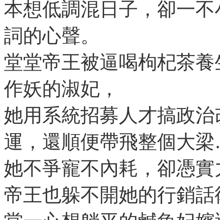
本想低調混日子，卻一不
詞的心聲。
堂堂帝王被逼喝枸杞茶養
作妖的淑妃，
她用系統招募人才搞政治
運，還順便帶飛整個大梁
她不爭寵不內耗，卻憑實
帝王也躲不開她的行銷話