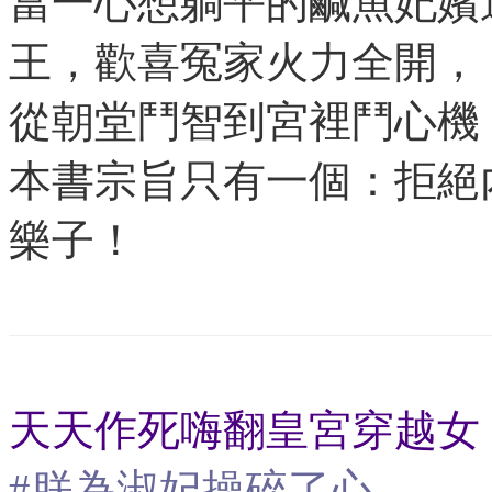
當一心想躺平的鹹魚妃嬪
王，歡喜冤家火力全開，
從朝堂鬥智到宮裡鬥心機
本書宗旨只有一個：拒絕
樂子！
天天作死嗨翻皇宮穿越女 
#朕為淑妃操碎了心