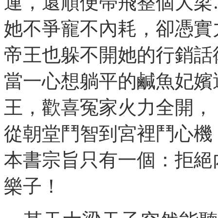
運，還順便帶飛整個大梁
她不爭寵不內耗，卻憑實
帝王也躲不開她的行銷話
當一心想躺平的鹹魚妃嬪
王，歡喜冤家火力全開，
從朝堂鬥智到宮裡鬥心機
本書宗旨只有一個：拒絕
樂子！