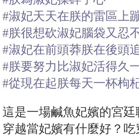
#淑妃天天在朕的雷區上
#朕很想砍淑妃腦袋又忍
#淑妃在前頭莽朕在後頭
#朕要努力比淑妃活得久
#從現在起朕每天一杯枸
這是一場鹹魚妃嬪的宮廷
穿越當妃嬪有什麼好？吃