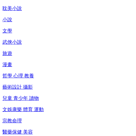
耽美小說
小說
文學
武俠小說
旅遊
漫畫
哲學 心理 教養
藝術設計 攝影
兒童 青少年 讀物
文娛康樂 體育 運動
宗教命理
醫藥保健 美容