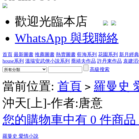
歡迎光臨本店
WhatsApp 與我聯絡
首頁
最新圖書
推薦圖書
熱賣圖書
藍海系列
花園系列
新月經典
house系列
溫瑞安武俠小說系列
喬靖夫作品
許丹東作品
袁建滔
高級搜索
當前位置:
首頁
羅曼史 
>
沖天[上]-作者:唐意
您的購物車中有 0 件商品，
羅曼史 愛情小說