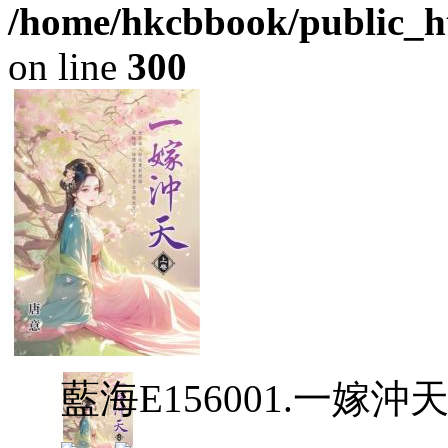
/home/hkcbbook/public_ht
on line
300
藍海E156001.一嫁沖天