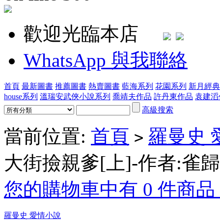
歡迎光臨本店
WhatsApp 與我聯絡
首頁
最新圖書
推薦圖書
熱賣圖書
藍海系列
花園系列
新月經典
house系列
溫瑞安武俠小說系列
喬靖夫作品
許丹東作品
袁建滔
高級搜索
當前位置:
首頁
羅曼史 
>
大街撿親爹[上]-作者:雀歸
您的購物車中有 0 件商品，
羅曼史 愛情小說