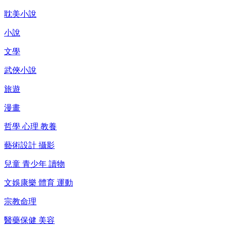
耽美小說
小說
文學
武俠小說
旅遊
漫畫
哲學 心理 教養
藝術設計 攝影
兒童 青少年 讀物
文娛康樂 體育 運動
宗教命理
醫藥保健 美容