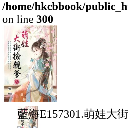
/home/hkcbbook/public_ht
on line
300
藍海E157301.萌娃大