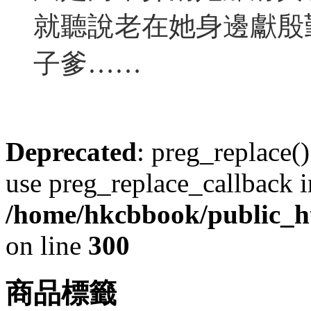
就聽說老在她身邊獻殷
子爹……
Deprecated
: preg_replace()
use preg_replace_callback i
/home/hkcbbook/public_ht
on line
300
商品標籤