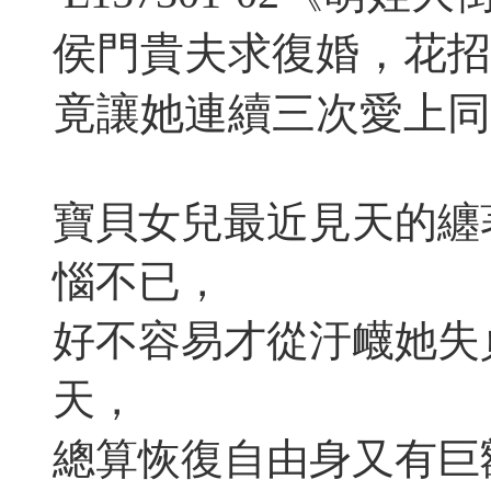
侯門貴夫求復婚，花招
竟讓她連續三次愛上同
寶貝女兒最近見天的纏
惱不已，
好不容易才從汙衊她失
天，
總算恢復自由身又有巨