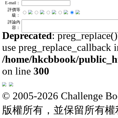
E-mail：
評價等
級：
評論內
容：
Deprecated
: preg_replace()
use preg_replace_callback i
/home/hkcbbook/public_ht
on line
300
© 2005-2026 Challeng
版權所有，並保留所有權