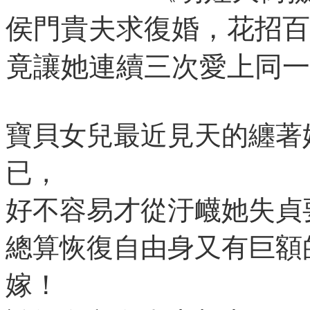
侯門貴夫求復婚，花招百
竟讓她連續三次愛上同一
寶貝女兒最近見天的纏著
已，
好不容易才從汙衊她失貞
總算恢復自由身又有巨額
嫁！