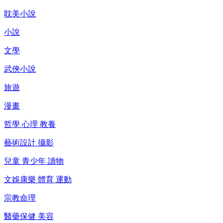
耽美小說
小說
文學
武俠小說
旅遊
漫畫
哲學 心理 教養
藝術設計 攝影
兒童 青少年 讀物
文娛康樂 體育 運動
宗教命理
醫藥保健 美容