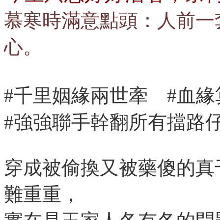
慕寒時滿意點頭：人前一
心。
#千里姻緣兩世牽 #血
#強強聯手幹翻所有擋路
穿成被偷換又被藥傻的真
難重重，