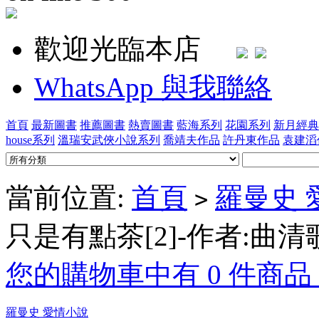
歡迎光臨本店
WhatsApp 與我聯絡
首頁
最新圖書
推薦圖書
熱賣圖書
藍海系列
花園系列
新月經典
house系列
溫瑞安武俠小說系列
喬靖夫作品
許丹東作品
袁建滔
當前位置:
首頁
羅曼史 
>
只是有點茶[2]-作者:曲清
您的購物車中有 0 件商品，
羅曼史 愛情小說