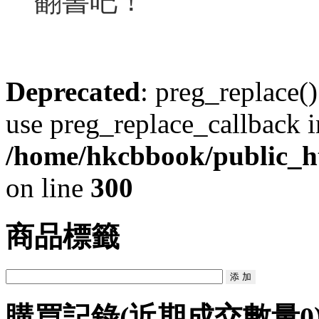
翻書吧！
Deprecated
: preg_replace()
use preg_replace_callback i
/home/hkcbbook/public_ht
on line
300
商品標籤
購買記錄
(近期成交數量
0