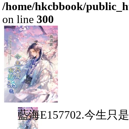
/home/hkcbbook/public_ht
on line
300
藍海E157702.今生只