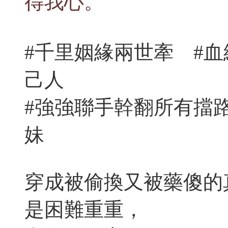
得我心。
#千里姻緣兩世牽 #
己人
#強強聯手幹翻所有擋
妹
穿成被偷換又被藥傻的
是困難重重，