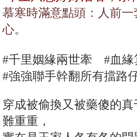
慕寒時滿意點頭：人前一
心。
#千里姻緣兩世牽 #血
#強強聯手幹翻所有擋路
穿成被偷換又被藥傻的真
難重重，