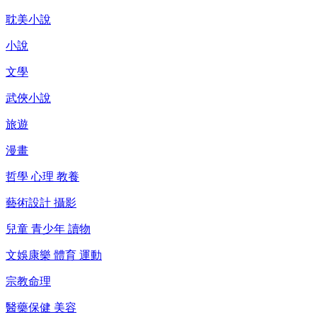
耽美小說
小說
文學
武俠小說
旅遊
漫畫
哲學 心理 教養
藝術設計 攝影
兒童 青少年 讀物
文娛康樂 體育 運動
宗教命理
醫藥保健 美容