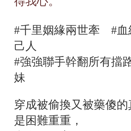
得我心。
#千里姻緣兩世牽 #
己人
#強強聯手幹翻所有擋
妹
穿成被偷換又被藥傻的
是困難重重，