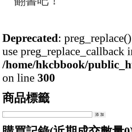
翻書吧！
Deprecated
: preg_replace()
use preg_replace_callback i
/home/hkcbbook/public_ht
on line
300
商品標籤
購買記錄
(近期成交數量
0