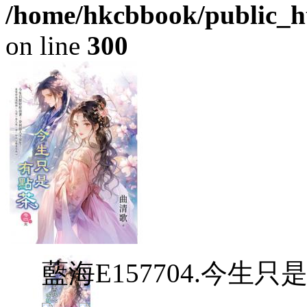
/home/hkcbbook/public_ht
on line
300
藍海E157704.今生只