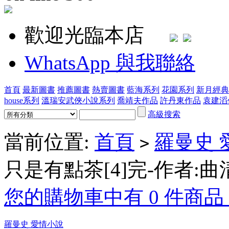
歡迎光臨本店
WhatsApp 與我聯絡
首頁
最新圖書
推薦圖書
熱賣圖書
藍海系列
花園系列
新月經典
house系列
溫瑞安武俠小說系列
喬靖夫作品
許丹東作品
袁建滔
高級搜索
當前位置:
首頁
羅曼史 
>
只是有點茶[4]完-作者:曲
您的購物車中有 0 件商品，
羅曼史 愛情小說