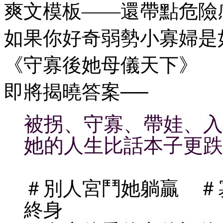
爽文模板——還帶點危險
如果你好奇弱勢小寡婦是
《守寡後她母儀天下》
即將揭曉答案──
被拐、守寡、帶娃、入
她的人生比話本子更跌
＃別人宮鬥她躺贏 ＃
終身