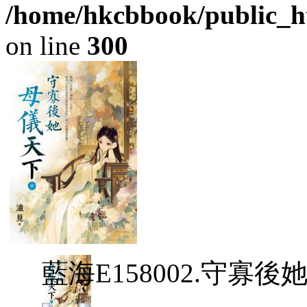
/home/hkcbbook/public_ht
on line
300
藍海E158002.守寡後