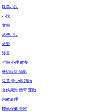
耽美小說
小說
文學
武俠小說
旅遊
漫畫
哲學 心理 教養
藝術設計 攝影
兒童 青少年 讀物
文娛康樂 體育 運動
宗教命理
醫藥保健 美容