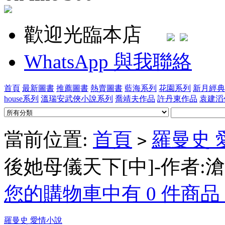
歡迎光臨本店
WhatsApp 與我聯絡
首頁
最新圖書
推薦圖書
熱賣圖書
藍海系列
花園系列
新月經典
house系列
溫瑞安武俠小說系列
喬靖夫作品
許丹東作品
袁建滔
當前位置:
首頁
羅曼史 
>
後她母儀天下[中]-作者:
您的購物車中有 0 件商品，
羅曼史 愛情小說