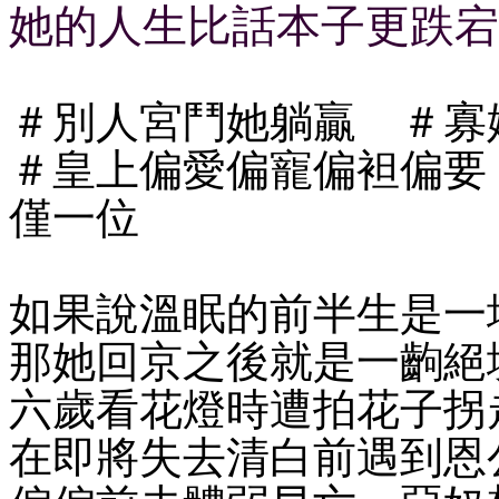
她的人生比話本子更跌宕
＃別人宮鬥她躺贏 ＃寡
＃皇上偏愛偏寵偏袒偏要
僅一位
如果說溫眠的前半生是一
那她回京之後就是一齣絕
六歲看花燈時遭拍花子拐
在即將失去清白前遇到恩