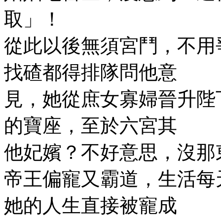
取」！
從此以後無須宮鬥，不用
找碴都得排隊問他意
見，她從庶女寡婦晉升陛
的寶座，至於六宮其
他妃嬪？不好意思，沒那
帝王偏寵又霸道，生活每天
她的人生直接被寵成