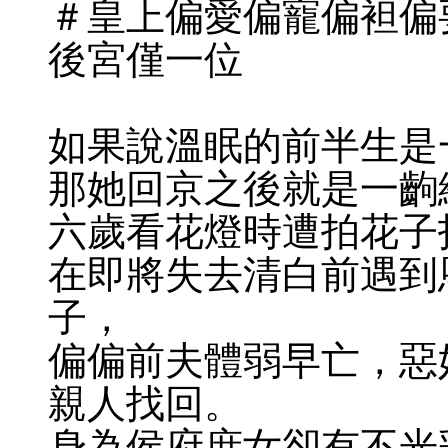
＃皇上偏愛偏寵偏袒偏
後宮僅一位
如果說溫眠的前半生是
那她回京之後就是一齣
六歲看花燈時遭拍花子
在即將失去清白前遇到
子，
偏偏前夫體弱早亡，惡
親人找回。
身為侯府庶女卻有不光