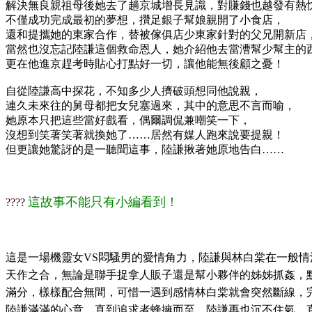
解決無良親祖母後她去了趟京城增長見識，對賺錢也越發有熱
不僅成功完成最初的夢想，攢足銀子幫娘親開了小食店，
還和提攜她的東家合作，替被傢俱店少東家針對的父兄開新店
當然也沒忘記陸謙這個救命恩人，她介紹他去當漕幫少幫主的
更在他進京趕考時貼心打點好一切，讓他能無後顧之憂！
自從陸謙高中探花，不知多少人擠破頭想同他說親，
連久未來往的舅母都把女兒塞過來，其中的意思不言而喻，
她原本只把這些當好戲看，偶爾調侃兼嘲笑一下，
沒想到笑著笑著就換她了……居然有媒人跑來說要提親！
但更讓她驚訝的是一聽聞這事，陸謙揪著她原地告白……
這故事不能只有小編看到！
????​​​
這是一場機靈女VS悶騷男的愛情角力，陸謙與林白棠在一般情
天作之合，無論是聯手捉拿人販子還是幫小夥伴的姊姊抓姦，
滿分，樣樣配合無間，可惜一遇到感情林白棠就會突然斷線，
陸謙滿滿的心意，直到追求者蜂擁而至，陸謙再也沉不住氣，