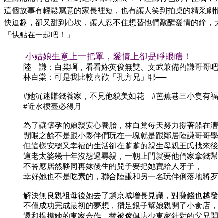
這個故事有輕鬆寫意的家長裡短，也有讓人笑到拍桌的精采劇
快逗趣，卻又甜到心坎，讓人忍不住想替他們敲醒愛情的鐘，
「快點在一起吧！」
小姑娘生意上一把罩，愛情上卻是睜眼瞎！
陸 謙：白棠啊，看看妳英俊無雙、文武兼備的謙哥哥吧
林白棠：可是我比較喜歡「孔方兄」耶──
#她沉迷賺錢養家，不見他貌美如花 #芭蕉巷三小隻有
#近水樓臺必得月
為了讓懷孕的娘親安心養胎，林白棠每天努力撐著船在漕
閒暇之餘不是跟小夥伴們玩在一塊就是跟鄰居陸謙哥哥學
但這樣安穩又幸福的生活卻在爹爹的親生母親王氏找來後
這老太婆幾十年沒想過尋親，一朝上門就要他們家拿錢幫
不答應居然夥同再嫁後生的兒子要把她賣給人牙子，
幸好她也不是吃素的，聯合陸謙和另一名玩伴俐落地將歹
解決無良親祖母後她去了趟京城增長見識，對賺錢也越發
不僅成功完成最初的夢想，攢足銀子幫娘親開了小食店，
還和提攜她的東家合作，替被傢俱店少東家針對的父兄開