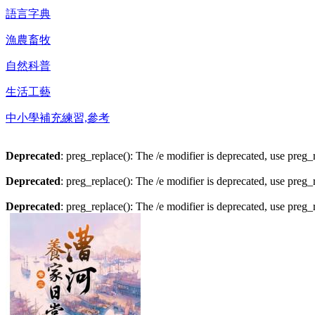
語言字典
漁農畜牧
自然科普
生活工藝
中小學補充練習,參考
Deprecated
: preg_replace(): The /e modifier is deprecated, use preg
Deprecated
: preg_replace(): The /e modifier is deprecated, use preg
Deprecated
: preg_replace(): The /e modifier is deprecated, use preg