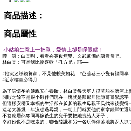
商品描述：
商品屬性
小姑娘生意上一把罩，愛情上卻是睜眼瞎！
陸 謙：白棠啊，看看妳英俊無雙、文武兼備的謙哥哥吧。
林白棠：可是我比較喜歡「孔方兄」耶──
#她沉迷賺錢養家，不見他貌美如花 #芭蕉巷三小隻有福同享
#近水樓臺必得月
為了讓懷孕的娘親安心養胎，林白棠每天努力撐著船在漕河上
閒暇之餘不是跟小夥伴們玩在一塊就是跟鄰居陸謙哥哥學認字
但這樣安穩又幸福的生活卻在爹爹的親生母親王氏找來後變得
這老太婆幾十年沒想過尋親，一朝上門就要他們家拿錢幫忙還
不答應居然夥同再嫁後生的兒子要把她賣給人牙子，
幸好她也不是吃素的，聯合陸謙和另一名玩伴俐落地將歹人抓