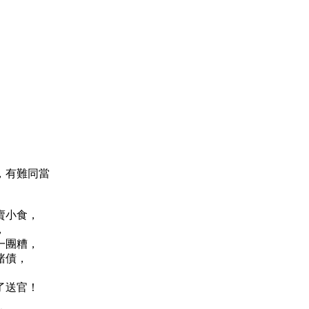
，有難同當
賣小食，
，
一團糟，
賭債，
了送官！