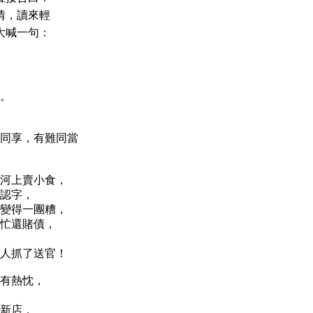
情，讀來輕
大喊一句：
。
福同享，有難同當
河上賣小食，
認字，
變得一團糟，
忙還賭債，
人抓了送官！
有熱忱，
新店，