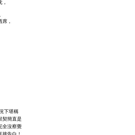
忱，
，
西席，
況下堪稱
默契簡直是
完全沒察覺
直接告白！