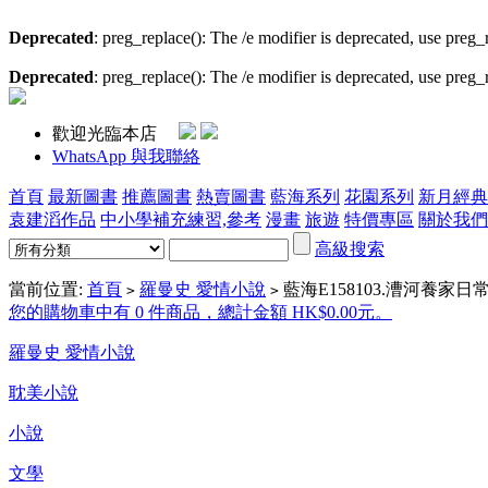
Deprecated
: preg_replace(): The /e modifier is deprecated, use preg
Deprecated
: preg_replace(): The /e modifier is deprecated, use preg
歡迎光臨本店
WhatsApp 與我聯絡
首頁
最新圖書
推薦圖書
熱賣圖書
藍海系列
花園系列
新月經典
袁建滔作品
中小學補充練習,參考
漫畫
旅遊
特價專區
關於我們
高級搜索
當前位置:
首頁
羅曼史 愛情小說
藍海E158103.漕河養家日常
>
>
您的購物車中有 0 件商品，總計金額 HK$0.00元。
羅曼史 愛情小說
耽美小說
小說
文學