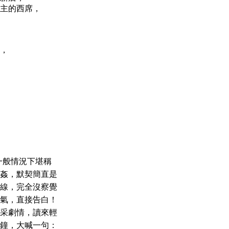
主的西席，
，
一般情況下堪稱
姦，默契簡直是
線，完全沒察覺
氣，直接告白！
采劇情，讀來輕
鐘，大喊一句：