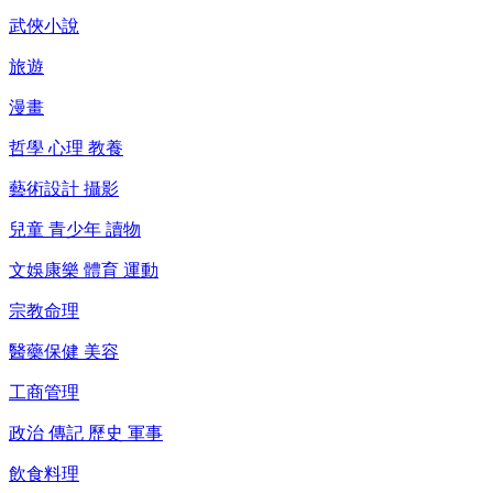
武俠小說
旅遊
漫畫
哲學 心理 教養
藝術設計 攝影
兒童 青少年 讀物
文娛康樂 體育 運動
宗教命理
醫藥保健 美容
工商管理
政治 傳記 歷史 軍事
飲食料理