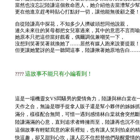
當然也沒忘記陸謙這個救命恩人，她介紹他去當漕幫少幫
更在他進京趕考時貼心打點好一切，讓他能無後顧之憂！
自從陸謙高中探花，不知多少人擠破頭想同他說親，
連久未來往的舅母都把女兒塞過來，其中的意思不言而喻
她原本只把這些當好戲看，偶爾調侃兼嘲笑一下，
沒想到笑著笑著就換她了……居然有媒人跑來說要提親！
但更讓她驚訝的是一聽聞這事，陸謙揪著她原地告白……
這故事不能只有小編看到！
????​​​
這是一場機靈女VS悶騷男的愛情角力，陸謙與林白棠在
天作之合，無論是聯手捉拿人販子還是幫小夥伴的姊姊抓
滿分，樣樣配合無間，可惜一遇到感情林白棠就會突然斷
陸謙滿滿的心意，直到追求者蜂擁而至，陸謙再也沉不住
這個故事有輕鬆寫意的家長裡短，也有讓人笑到拍桌的精
快逗趣，卻又甜到心坎，讓人忍不住想替他們敲醒愛情的