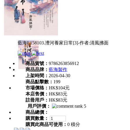
藍海E158103.漕河養家日常[3]-作者:清風拂面
商品貨號：
9786263856912
商品品牌：
藍海製作
上架時間：
2026-04-30
商品點擊數：
199
市場價格：
HK$104元
本店售價：
HK$83元
註冊用戶：
HK$83元
用戶評價：
商品總價：
購買數量：
購買此商品可使用：
0 積分