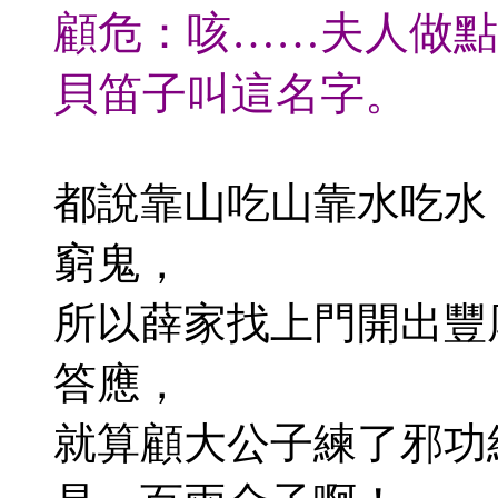
顧危：咳……夫人做點
貝笛子叫這名字。
都說靠山吃山靠水吃水
窮鬼，
所以薛家找上門開出豐
答應，
就算顧大公子練了邪功