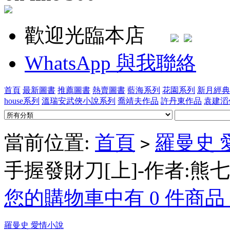
歡迎光臨本店
WhatsApp 與我聯絡
首頁
最新圖書
推薦圖書
熱賣圖書
藍海系列
花園系列
新月經典
house系列
溫瑞安武俠小說系列
喬靖夫作品
許丹東作品
袁建滔
當前位置:
首頁
羅曼史 
>
手握發財刀[上]-作者:熊
您的購物車中有 0 件商品，
羅曼史 愛情小說