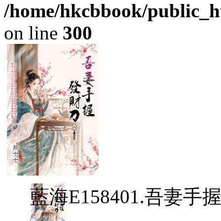
/home/hkcbbook/public_ht
on line
300
藍海E158401.吾妻手