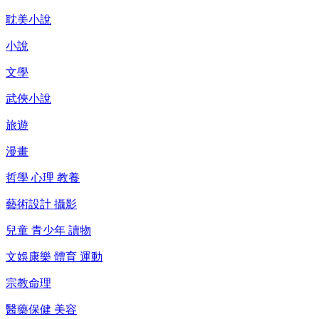
耽美小說
小說
文學
武俠小說
旅遊
漫畫
哲學 心理 教養
藝術設計 攝影
兒童 青少年 讀物
文娛康樂 體育 運動
宗教命理
醫藥保健 美容