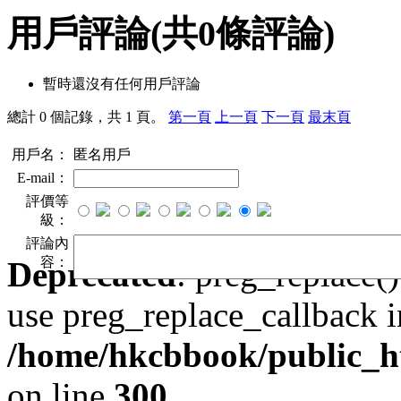
用戶評論
(共
0
條評論)
暫時還沒有任何用戶評論
總計 0 個記錄，共 1 頁。
第一頁
上一頁
下一頁
最末頁
用戶名：
匿名用戶
E-mail：
評價等
級：
評論內
容：
Deprecated
: preg_replace()
use preg_replace_callback i
/home/hkcbbook/public_ht
on line
300