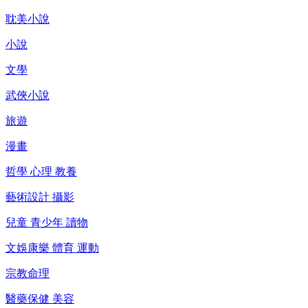
耽美小說
小說
文學
武俠小說
旅遊
漫畫
哲學 心理 教養
藝術設計 攝影
兒童 青少年 讀物
文娛康樂 體育 運動
宗教命理
醫藥保健 美容