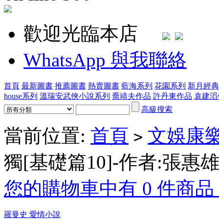
歡迎光臨本店
WhatsApp 與我聯絡
首頁
最新圖書
推薦圖書
熱賣圖書
藍海系列
花園系列
新月經典
house系列
溫瑞安武俠小說系列
喬靖夫作品
許丹東作品
袁建滔
高級搜索
當前位置:
首頁
文娛康樂
>
獨[基礎篇10]-作者:張惠
您的購物車中有 0 件商品，
羅曼史 愛情小說