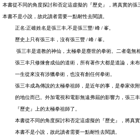
本書從不同的角度探討和否定這虛擬的『歷史』，將真實的張
本書不是小說，故此讀者需要一點耐性去閱讀。
正名:正碓姓名是張三丰,不是張三豐/ 峰 / 峯。
歷史上只有張三丰，沒有張三豐 / 峰 / 峯。
張三丰是道教的神仙，太極拳是塵世的拳術。二者毫無
張三丰只修煉會成仙的道術，所有著作大都是道論，未布
一生從來沒有涉獵拳術，也沒有創任何拳術。
張三丰成為傳說的太極拳祖師，是近年的事，是拳家依附
的地位而已。外加電視和電影無遠弗屆的影響力，張三丰
『歷史』上的太極拳祖師了。
本書從不同的角度探討和否定這虛擬的『歷史』，將真
本書不是小說，故此讀者需要一點耐性去閱讀。