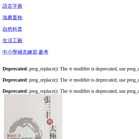
語言字典
漁農畜牧
自然科普
生活工藝
中小學補充練習,參考
Deprecated
: preg_replace(): The /e modifier is deprecated, use preg
Deprecated
: preg_replace(): The /e modifier is deprecated, use preg
Deprecated
: preg_replace(): The /e modifier is deprecated, use preg