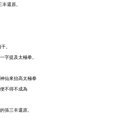
三丰還原。
相干。
一字提及太極拳。
神仙來抬高太極拳
便不得不成為
實的張三丰還原。