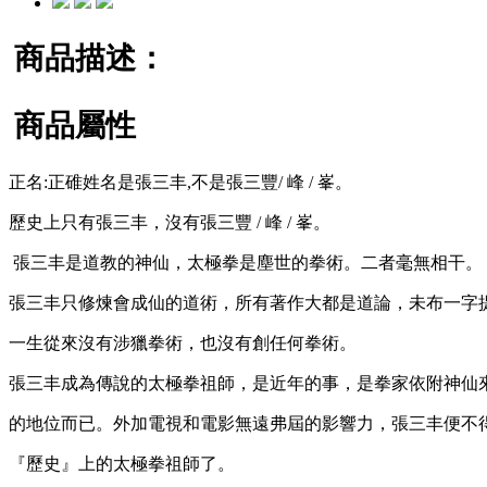
商品描述：
商品屬性
正名:正碓姓名是張三丰,不是張三豐/ 峰 / 峯。
歷史上只有張三丰，沒有張三豐 / 峰 / 峯。
張三丰是道教的神仙，太極拳是塵世的拳術。二者毫無相干
張三丰只修煉會成仙的道術，所有著作大都是道論，未布一字
一生從來沒有涉獵拳術，也沒有創任何拳術。
張三丰成為傳說的太極拳祖師，是近年的事，是拳家依附神仙
的地位而已。外加電視和電影無遠弗屆的影響力，張三丰便不
『歷史』上的太極拳祖師了。