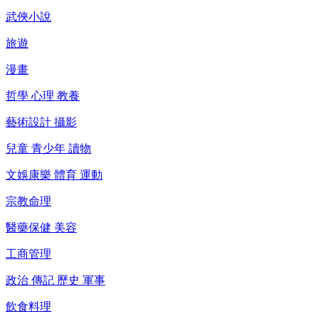
武俠小說
旅遊
漫畫
哲學 心理 教養
藝術設計 攝影
兒童 青少年 讀物
文娛康樂 體育 運動
宗教命理
醫藥保健 美容
工商管理
政治 傳記 歷史 軍事
飲食料理