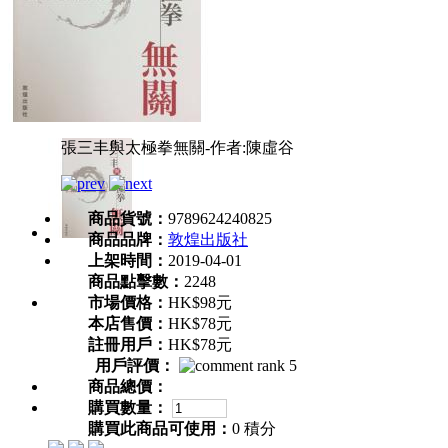
張三丰與太極拳無關-作者:陳虛谷
商品貨號：
9789624240825
商品品牌：
敦煌出版社
上架時間：
2019-04-01
商品點擊數：
2248
市場價格：
HK$98元
本店售價：
HK$78元
註冊用戶：
HK$78元
用戶評價：
商品總價：
購買數量：
購買此商品可使用：
0 積分