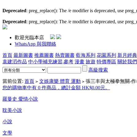
Deprecated
: preg_replace(): The /e modifier is deprecated, use preg
Deprecated
: preg_replace(): The /e modifier is deprecated, use preg
歡迎光臨本店
WhatsApp 與我聯絡
首頁
最新圖書
推薦圖書
熱賣圖書
藍海系列
花園系列
新月經典
袁建滔作品
中小學補充練習,參考
漫畫
旅遊
特價專區
關於我們
高級搜索
當前位置:
首頁
文娛康樂 體育 運動
張三丰與太極拳無關-作
>
>
您的購物車中有 0 件商品，總計金額 HK$0.00元。
羅曼史 愛情小說
耽美小說
小說
文學