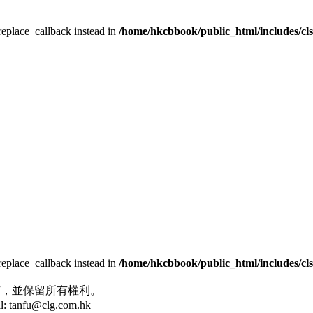
_replace_callback instead in
/home/hkcbbook/public_html/includes/cl
_replace_callback instead in
/home/hkcbbook/public_html/includes/cl
司 版權所有，並保留所有權利。
anfu@clg.com.hk