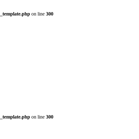
s_template.php
on line
300
s_template.php
on line
300