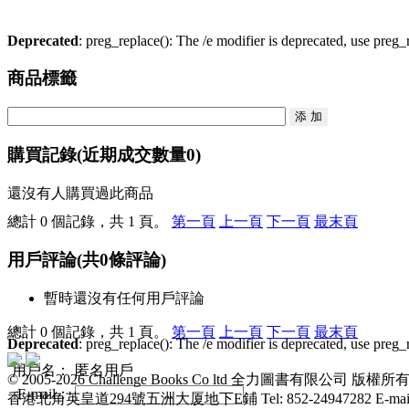
Deprecated
: preg_replace(): The /e modifier is deprecated, use preg
商品標籤
購買記錄
(近期成交數量
0
)
還沒有人購買過此商品
總計 0 個記錄，共 1 頁。
第一頁
上一頁
下一頁
最末頁
用戶評論
(共
0
條評論)
暫時還沒有任何用戶評論
總計 0 個記錄，共 1 頁。
第一頁
上一頁
下一頁
最末頁
Deprecated
: preg_replace(): The /e modifier is deprecated, use preg
用戶名：
匿名用戶
© 2005-2026 Challenge Books Co ltd 全力圖書有限公
E-mail：
香港北角英皇道294號五洲大厦地下E鋪 Tel: 852-24947282 E-mail: t