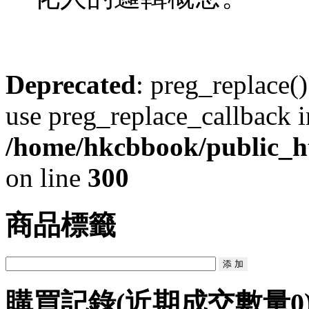
Deprecated
: preg_replace()
use preg_replace_callback i
/home/hkcbbook/public_ht
on line
300
商品標籤
購買記錄
(近期成交數量
0