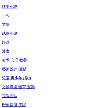
耽美小說
小說
文學
武俠小說
旅遊
漫畫
哲學 心理 教養
藝術設計 攝影
兒童 青少年 讀物
文娛康樂 體育 運動
宗教命理
醫藥保健 美容