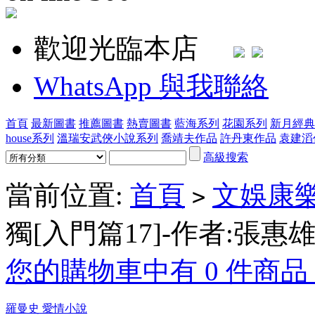
歡迎光臨本店
WhatsApp 與我聯絡
首頁
最新圖書
推薦圖書
熱賣圖書
藍海系列
花園系列
新月經典
house系列
溫瑞安武俠小說系列
喬靖夫作品
許丹東作品
袁建滔
高級搜索
當前位置:
首頁
文娛康樂
>
獨[入門篇17]-作者:張惠
您的購物車中有 0 件商品，
羅曼史 愛情小說