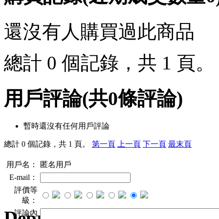
還沒有人購買過此商品
總計 0 個記錄，共 1 頁
用戶評論
(共
0
條評論)
暫時還沒有任何用戶評論
總計 0 個記錄，共 1 頁。
第一頁
上一頁
下一頁
最末頁
用戶名：
匿名用戶
E-mail：
評價等
級：
Deprecated
: preg_replace()
評論內