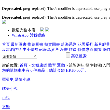
Deprecated
: preg_replace(): The /e modifier is deprecated, use preg
Deprecated
: preg_replace(): The /e modifier is deprecated, use preg
歡迎光臨本店
WhatsApp 與我聯絡
首頁
最新圖書
推薦圖書
熱賣圖書
藍海系列
花園系列
新月經典
袁建滔作品
中小學補充練習,參考
漫畫
旅遊
特價專區
關於我們
高級搜索
當前位置:
首頁
文娛康樂 體育 運動
益智趣味.標準數獨[入門篇
>
>
您的購物車中有 0 件商品，總計金額 HK$0.00元。
羅曼史 愛情小說
耽美小說
小說
文學