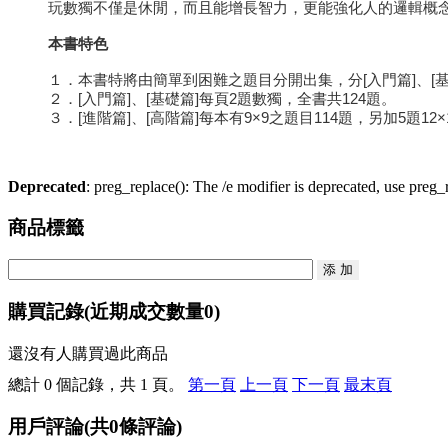
玩數獨不僅是休閒，而且能增長智力，更能強化人的邏輯概
本書特色
１．本書特將由簡單到困難之題目分開出集，分[入門篇]、[基礎
２．[入門篇]、[基礎篇]每頁2題數獨，全書共124題。
３．[進階篇]、[高階篇]每本有9×9之題目114題，另加5題12
Deprecated
: preg_replace(): The /e modifier is deprecated, use preg
商品標籤
購買記錄
(近期成交數量
0
)
還沒有人購買過此商品
總計 0 個記錄，共 1 頁。
第一頁
上一頁
下一頁
最末頁
用戶評論
(共
0
條評論)