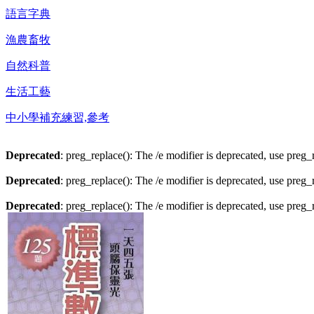
語言字典
漁農畜牧
自然科普
生活工藝
中小學補充練習,參考
Deprecated
: preg_replace(): The /e modifier is deprecated, use preg
Deprecated
: preg_replace(): The /e modifier is deprecated, use preg
Deprecated
: preg_replace(): The /e modifier is deprecated, use preg