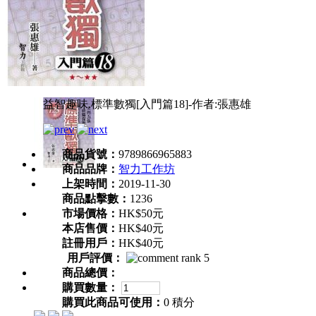
益智趣味.標準數獨[入門篇18]-作者:張惠雄
商品貨號：
9789866965883
商品品牌：
智力工作坊
上架時間：
2019-11-30
商品點擊數：
1236
市場價格：
HK$50元
本店售價：
HK$40元
註冊用戶：
HK$40元
用戶評價：
商品總價：
購買數量：
購買此商品可使用：
0 積分