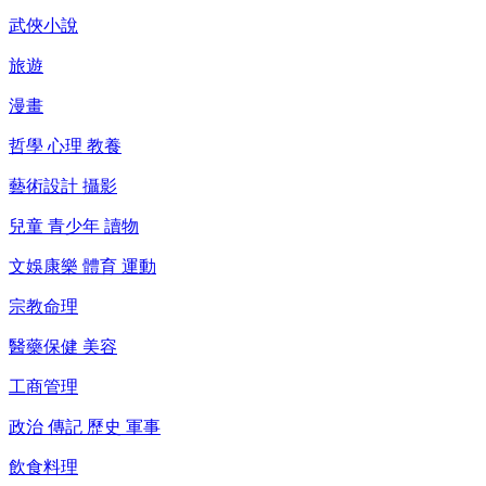
武俠小說
旅遊
漫畫
哲學 心理 教養
藝術設計 攝影
兒童 青少年 讀物
文娛康樂 體育 運動
宗教命理
醫藥保健 美容
工商管理
政治 傳記 歷史 軍事
飲食料理