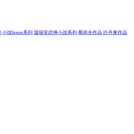
列
小說house系列
溫瑞安武俠小說系列
喬靖夫作品
許丹東作品