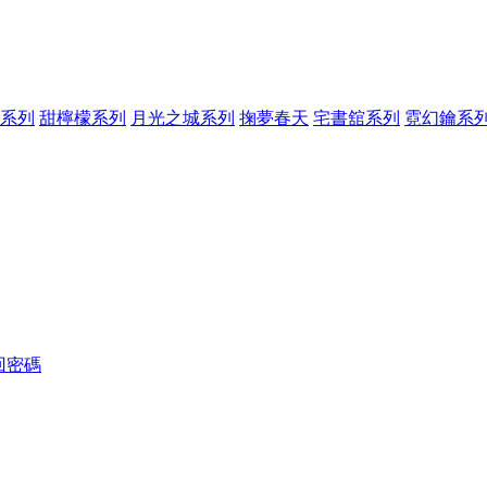
系列
甜檸檬系列
月光之城系列
掬夢春天
宅書舘系列
霓幻鑰系
回密碼