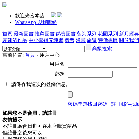
歡迎光臨本店
WhatsApp 與我聯絡
首頁
最新圖書
推薦圖書
熱賣圖書
藍海系列
花園系列
新月經典
袁建滔作品
中小學補充練習,參考
漫畫
旅遊
特價專區
關於我們
高級搜索
當前位置:
首頁
用戶中心
>
用戶名
密碼
請保存我這次的登錄信息。
密碼問題找回密碼
註冊郵件找
如果您不是會員，請註冊
友情提示：
不註冊為會員也可在本店購買商品
但註冊之後您可以：