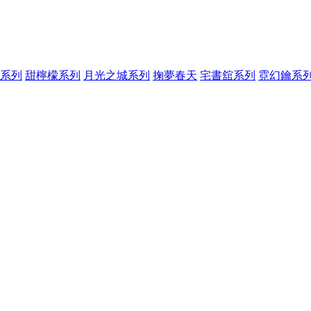
系列
甜檸檬系列
月光之城系列
掬夢春天
宅書舘系列
霓幻鑰系