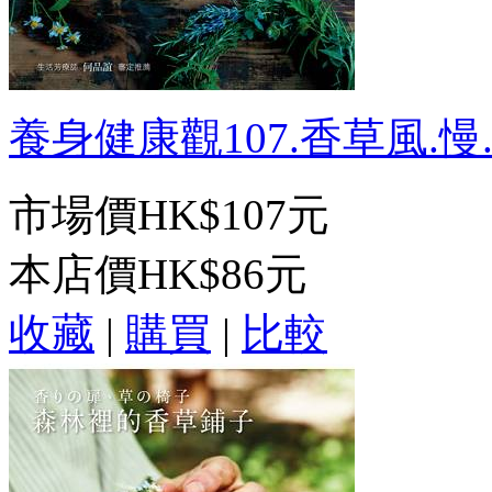
養身健康觀107.香草風.慢.生
市場價
HK$107元
本店價
HK$86元
收藏
|
購買
|
比較