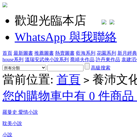
歡迎光臨本店
WhatsApp 與我聯絡
首頁
最新圖書
推薦圖書
熱賣圖書
藍海系列
花園系列
新月經典
house系列
溫瑞安武俠小說系列
喬靖夫作品
許丹東作品
袁建滔
高級搜索
當前位置:
首頁
養沛文
>
您的購物車中有 0 件商品，
羅曼史 愛情小說
耽美小說
小說