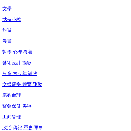
文學
武俠小說
旅遊
漫畫
哲學 心理 教養
藝術設計 攝影
兒童 青少年 讀物
文娛康樂 體育 運動
宗教命理
醫藥保健 美容
工商管理
政治 傳記 歷史 軍事