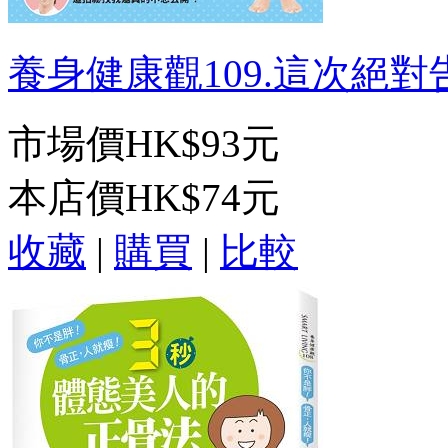
養身健康觀109.這次絕對告
市場價
HK$93元
本店價
HK$74元
收藏
|
購買
|
比較