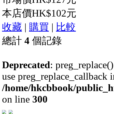
本店價
HK$102元
收藏
|
購買
|
比較
總計
4
個記錄
Deprecated
: preg_replace()
use preg_replace_callback i
/home/hkcbbook/public_ht
on line
300