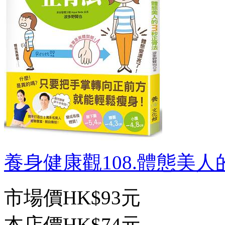
養身健康觀108.體態美人的3
市場價
HK$93元
本店價
HK$74元