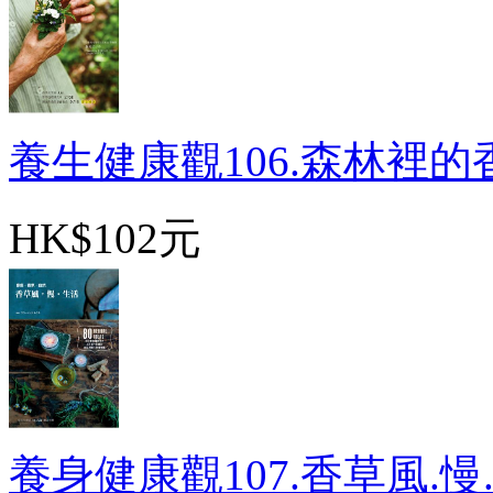
養生健康觀106.森林裡的香
HK$102元
養身健康觀107.香草風.慢.生