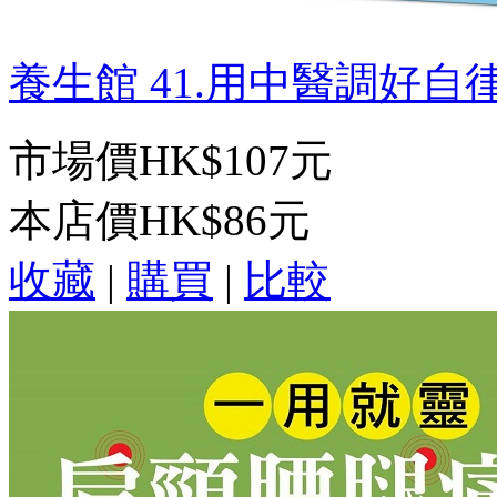
養生館 41.用中醫調好自律
市場價
HK$107元
本店價
HK$86元
收藏
|
購買
|
比較