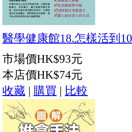
醫學健康館18.怎樣活到100
市場價
HK$93元
本店價
HK$74元
收藏
|
購買
|
比較