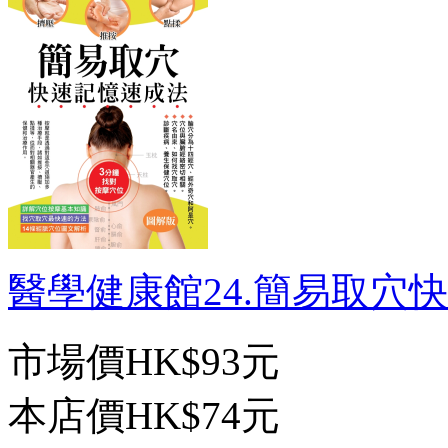
醫學健康館24.簡易取穴快速
市場價
HK$93元
本店價
HK$74元