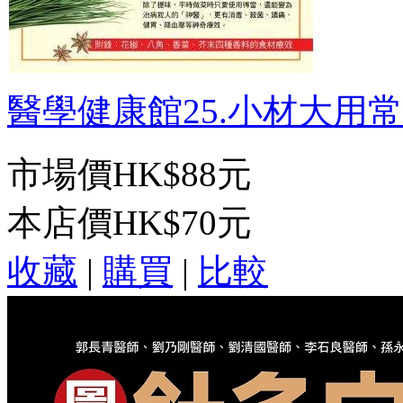
醫學健康館25.小材大用常見
市場價
HK$88元
本店價
HK$70元
收藏
|
購買
|
比較