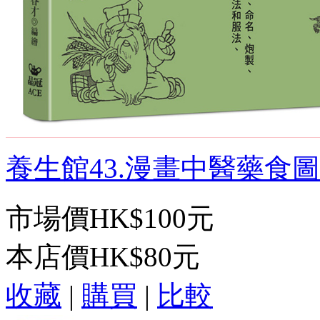
養生館43.漫畫中醫藥食圖典
市場價
HK$100元
本店價
HK$80元
收藏
|
購買
|
比較