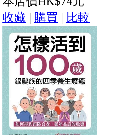
本店價
HK$74元
收藏
|
購買
|
比較