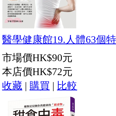
醫學健康館19.人體63個特效
市場價
HK$90元
本店價
HK$72元
收藏
|
購買
|
比較