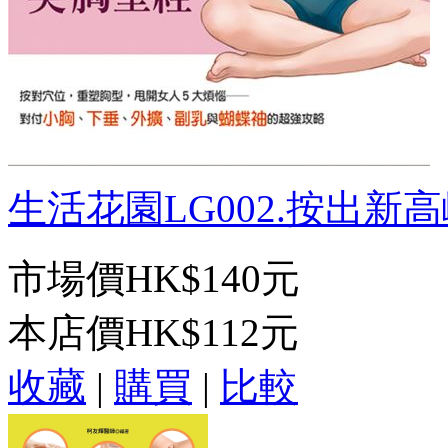
生活花園LG002.按出新高峰 
市場價
HK$140元
本店價
HK$112元
收藏
|
購買
|
比較