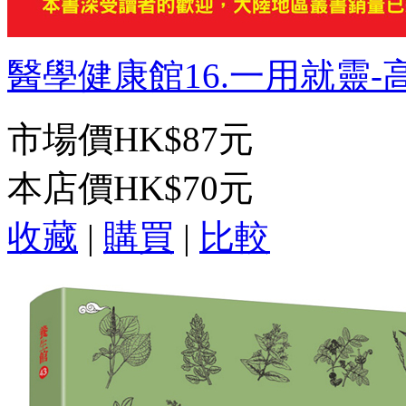
醫學健康館16.一用就靈-高
市場價
HK$87元
本店價
HK$70元
收藏
|
購買
|
比較