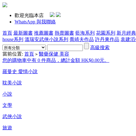
歡迎光臨本店
WhatsApp 與我聯絡
首頁
最新圖書
推薦圖書
熱賣圖書
藍海系列
花園系列
新月經典
house系列
溫瑞安武俠小說系列
喬靖夫作品
許丹東作品
袁建滔
高級搜索
當前位置:
首頁
醫藥保健 美容
>
您的購物車中有 0 件商品，總計金額 HK$0.00元。
羅曼史 愛情小說
耽美小說
小說
文學
武俠小說
旅遊