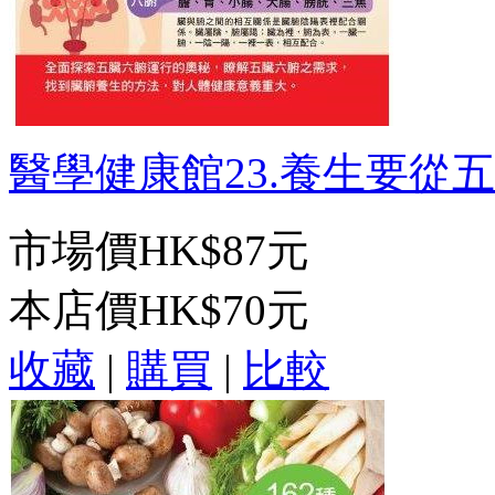
醫學健康館23.養生要從五臟
市場價
HK$87元
本店價
HK$70元
收藏
|
購買
|
比較