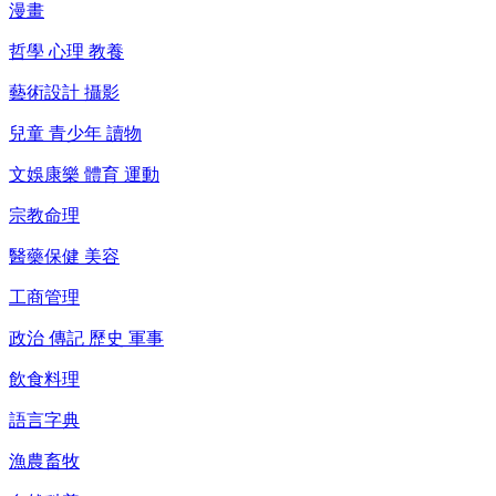
漫畫
哲學 心理 教養
藝術設計 攝影
兒童 青少年 讀物
文娛康樂 體育 運動
宗教命理
醫藥保健 美容
工商管理
政治 傳記 歷史 軍事
飲食料理
語言字典
漁農畜牧