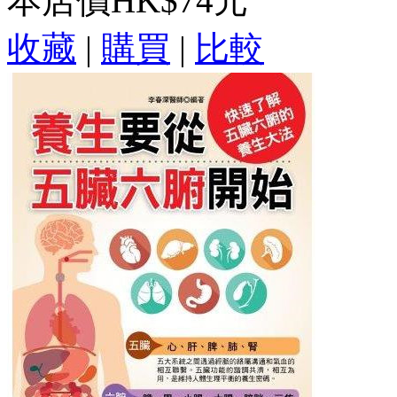
本店價
HK$74元
收藏
|
購買
|
比較