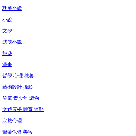
耽美小說
小說
文學
武俠小說
旅遊
漫畫
哲學 心理 教養
藝術設計 攝影
兒童 青少年 讀物
文娛康樂 體育 運動
宗教命理
醫藥保健 美容