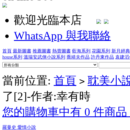
歡迎光臨本店
WhatsApp 與我聯絡
首頁
最新圖書
推薦圖書
熱賣圖書
藍海系列
花園系列
新月經典
house系列
溫瑞安武俠小說系列
喬靖夫作品
許丹東作品
袁建滔
當前位置:
首頁
耽美小
>
了[2]-作者:幸有時
您的購物車中有 0 件商品，
羅曼史 愛情小說