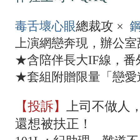
總裁攻
毒舌壞心眼
×
上演網戀奔現，辦公室
★含陪伴長大IF線，
★套組附贈限量「戀愛
【投訴】
上司不做人
還想被扶正！