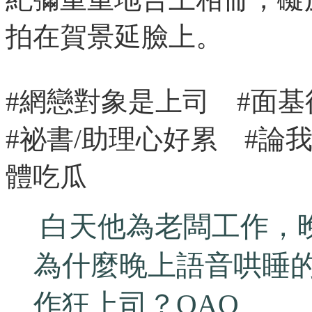
拍在賀景延臉上。
#網戀對象是上司 #面
#祕書/助理心好累 #論
體吃瓜
白天他為老闆工作，
為什麼晚上語音哄睡
作狂上司？QAQ