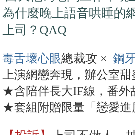
為什麼晚上語音哄睡的
上司？QAQ
總裁攻
毒舌壞心眼
×
鋼
上演網戀奔現，辦公室甜
★含陪伴長大IF線，番外
★套組附贈限量「戀愛進