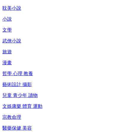
耽美小說
小說
文學
武俠小說
旅遊
漫畫
哲學 心理 教養
藝術設計 攝影
兒童 青少年 讀物
文娛康樂 體育 運動
宗教命理
醫藥保健 美容