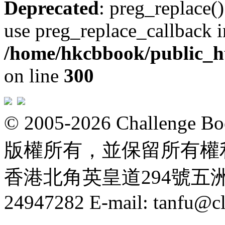
Deprecated
: preg_replace()
use preg_replace_callback i
/home/hkcbbook/public_ht
on line
300
© 2005-2026 Challeng
版權所有，並保留所有權
香港北角英皇道294號五洲大厦
24947282 E-mail: tanfu@c