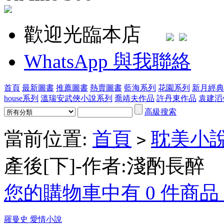
歡迎光臨本店
WhatsApp 與我聯絡
首頁
最新圖書
推薦圖書
熱賣圖書
藍海系列
花園系列
新月經典
house系列
溫瑞安武俠小說系列
喬靖夫作品
許丹東作品
袁建滔
高級搜索
當前位置:
首頁
耽美小
>
產後[下]-作者:淺酌長醉
您的購物車中有 0 件商品，
羅曼史 愛情小說