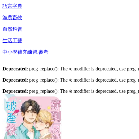
語言字典
漁農畜牧
自然科普
生活工藝
中小學補充練習,參考
Deprecated
: preg_replace(): The /e modifier is deprecated, use preg
Deprecated
: preg_replace(): The /e modifier is deprecated, use preg
Deprecated
: preg_replace(): The /e modifier is deprecated, use preg