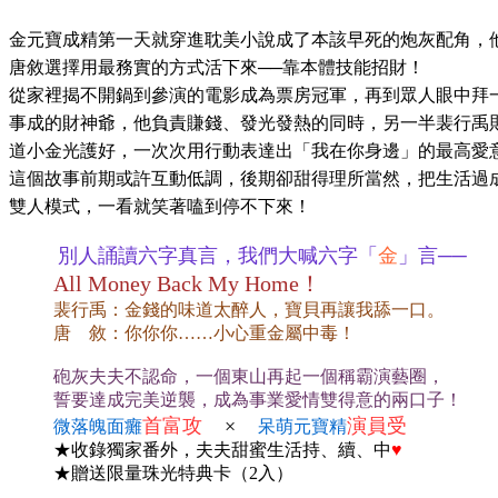
金元寶成精第一天就穿進耽美小說成了本該早死的炮灰配角，
唐敘選擇用最務實的方式活下來──靠本體技能招財！
從家裡揭不開鍋到參演的電影成為票房冠軍，再到眾人眼中拜
事成的財神爺，他負責賺錢、發光發熱的同時，另一半裴行禹
道小金光護好，一次次用行動表達出「我在你身邊」的最高愛
這個故事前期或許互動低調，後期卻甜得理所當然，把生活過
雙人模式，一看就笑著嗑到停不下來！
別人誦讀六字真言，我們大喊六字「
金
」言──
All Money Back My Home！
裴行禹：金錢的味道太醉人，寶貝再讓我舔一口。
唐 敘：你你你……小心重金屬中毒！
砲灰夫夫不認命，一個東山再起一個稱霸演藝圈，
誓要達成完美逆襲，成為事業愛情雙得意的兩口子！
首富攻
×
演員受
微落魄面癱
呆萌元寶精
★收錄獨家番外，夫夫甜蜜生活持、續、中
♥
★贈送限量珠光特典卡（2入）