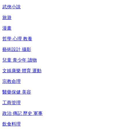
武俠小說
旅遊
漫畫
哲學 心理 教養
藝術設計 攝影
兒童 青少年 讀物
文娛康樂 體育 運動
宗教命理
醫藥保健 美容
工商管理
政治 傳記 歷史 軍事
飲食料理