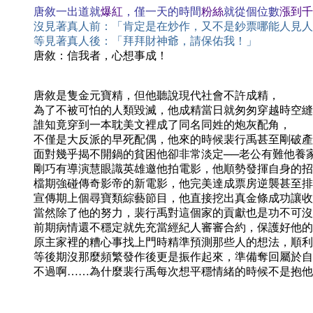
唐敘一出道就
爆紅
，僅一天的時間
粉絲
就從個位數
漲到千
沒見著真人前：「肯定是在炒作，又不是鈔票哪能人見人
等見著真人後：「拜拜財神爺，請保佑我！」
唐敘：信我者，心想事成！
唐敘是隻金元寶精，但他聽說現代社會不許成精，
為了不被可怕的人類毀滅，他成精當日就匆匆穿越時空縫
誰知竟穿到一本耽美文裡成了同名同姓的炮灰配角，
不僅是大反派的早死配偶，他來的時候裴行禹甚至剛破產
面對幾乎揭不開鍋的貧困他卻非常淡定──老公有難他養
剛巧有導演慧眼識英雄邀他拍電影，他順勢發揮自身的招
檔期強碰傳奇影帝的新電影，他完美達成票房逆襲甚至排
宣傳期上個尋寶類綜藝節目，他直接挖出真金條成功讓收
當然除了他的努力，裴行禹對這個家的貢獻也是功不可沒
前期病情還不穩定就先充當經紀人審審合約，保護好他的
原主家裡的糟心事找上門時精準預測那些人的想法，順利
等後期沒那麼頻繁發作後更是振作起來，準備奪回屬於自
不過啊……為什麼裴行禹每次想平穩情緒的時候不是抱他