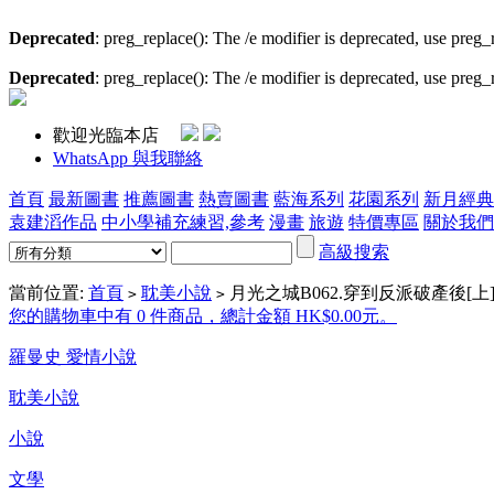
Deprecated
: preg_replace(): The /e modifier is deprecated, use preg
Deprecated
: preg_replace(): The /e modifier is deprecated, use preg
歡迎光臨本店
WhatsApp 與我聯絡
首頁
最新圖書
推薦圖書
熱賣圖書
藍海系列
花園系列
新月經典
袁建滔作品
中小學補充練習,參考
漫畫
旅遊
特價專區
關於我們
高級搜索
當前位置:
首頁
耽美小說
月光之城B062.穿到反派破產後[上
>
>
您的購物車中有 0 件商品，總計金額 HK$0.00元。
羅曼史 愛情小說
耽美小說
小說
文學