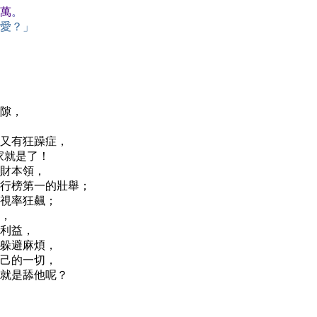
萬
。
愛？」
隙，
又有狂躁症，
家就是了！
財本領，
行榜第一的壯舉；
視率狂飆；
，
利益，
躲避麻煩，
己的一切，
就是舔他呢？