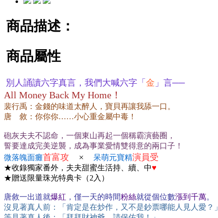
商品描述：
商品屬性
別人誦讀六字真言，我們大喊六字「
金
」言──
All Money Back My Home！
裴行禹：金錢的味道太醉人，寶貝再讓我舔一口。
唐 敘：你你你……小心重金屬中毒！
砲灰夫夫不認命，一個東山再起一個稱霸演藝圈，
誓要達成完美逆襲，成為事業愛情雙得意的兩口子！
首富攻
×
演員受
微落魄面癱
呆萌元寶精
★收錄獨家番外，夫夫甜蜜生活持、續、中
♥
★贈送限量珠光特典卡（2入）
唐敘一出道就
爆紅
，僅一天的時間
粉絲
就從個位數
漲到千萬
。
沒見著真人前：「肯定是在炒作，又不是鈔票哪能人見人愛？
等見著真人後：「拜拜財神爺，請保佑我！」