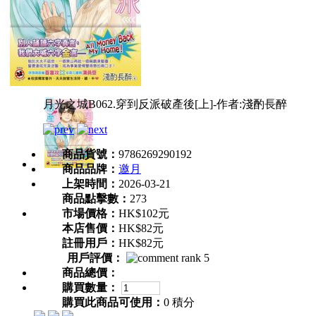
月光之城B062.穿到反派破產後[上]-作者:淺酌長醉
商品貨號：
9786269290192
商品品牌：
邀月
上架時間：
2026-03-21
商品點擊數：
273
市場價格：
HK$102元
本店售價：
HK$82元
註冊用戶：
HK$82元
用戶評價：
商品總價：
購買數量：
購買此商品可使用：
0 積分