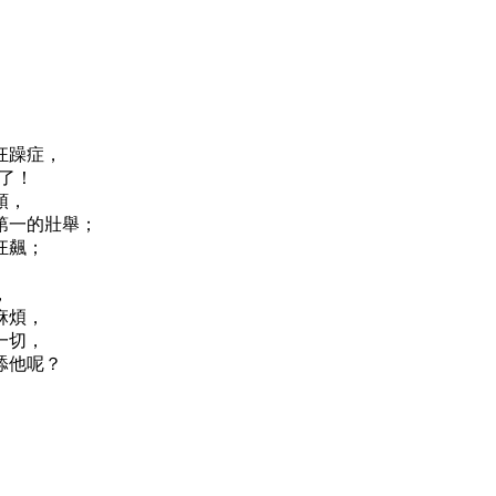
狂躁症，
了！
領，
第一的壯舉；
狂飆；
，
麻煩，
一切，
舔他呢？