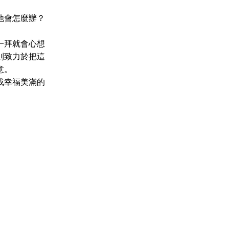
他會怎麼辦？
一拜就會心想
則致力於把這
意。
成幸福美滿的