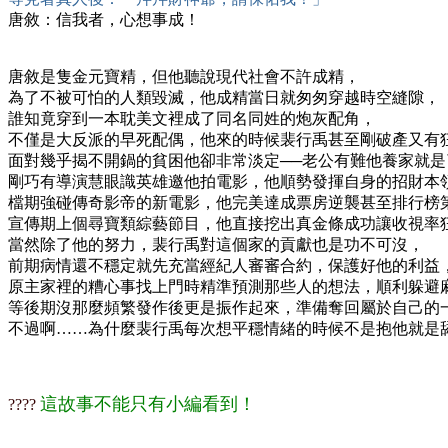
唐敘：信我者，心想事成！
唐敘是隻金元寶精，但他聽說現代社會不許成精，
為了不被可怕的人類毀滅，他成精當日就匆匆穿越時空縫隙，
誰知竟穿到一本耽美文裡成了同名同姓的炮灰配角，
不僅是大反派的早死配偶，他來的時候裴行禹甚至剛破產又有
面對幾乎揭不開鍋的貧困他卻非常淡定──老公有難他養家就是
剛巧有導演慧眼識英雄邀他拍電影，他順勢發揮自身的招財本
檔期強碰傳奇影帝的新電影，他完美達成票房逆襲甚至排行榜
宣傳期上個尋寶類綜藝節目，他直接挖出真金條成功讓收視率
當然除了他的努力，裴行禹對這個家的貢獻也是功不可沒，
前期病情還不穩定就先充當經紀人審審合約，保護好他的利益
原主家裡的糟心事找上門時精準預測那些人的想法，順利躲避
等後期沒那麼頻繁發作後更是振作起來，準備奪回屬於自己的
不過啊……為什麼裴行禹每次想平穩情緒的時候不是抱他就是
這故事不能只有小編看到！
????​​​