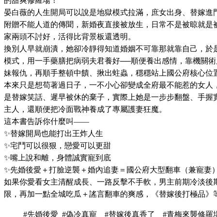
的甜爽修羅場！
晏白薇的人生開局可以說是地獄模式拉滿，庶女出身、替嫁進
附贈不能人道的傳聞，新婚夜直接被放生，日常不是被晾就是
家兩頭不討好，活得比背景板還透明。
換別人早就崩潰，她卻冷靜得知道婚姻不可靠那就靠自己，於
模式，用一手藥膳把病弱夫君養好──順便養出感情，靠機關術
妹報仇，再順手整頓中饋、揪出蛀蟲，穩穩站上國公府核心位
本來只是想苟著過日子，一不小心卻變成全府最不能惹的女人
是替嫁笑話、遲早被休的棄子，實際上她是一步步翻盤、手握
主人，還順便把冷面戰神養成了專屬護妻狂魔。
這本書告訴你什麼叫——
✨替嫁開局也能打出王炸人生
✨宅鬥可以很狠，戀愛可以更甜
✨嘴上說和離，身體誠實寵到底
✨先婚後愛＋打臉逆襲＋婚內追妻＝國公府大型翻車（兼寵妻
如果你愛看女主清醒成長、一路反擊不手軟，男主前期冷淡後
限，再加一點全城吃瓜＋謠言翻車的爽感，《替嫁後打極品》
#先婚後愛 #偽冷真寵
#替嫁後真香了
#青梅來襲修羅