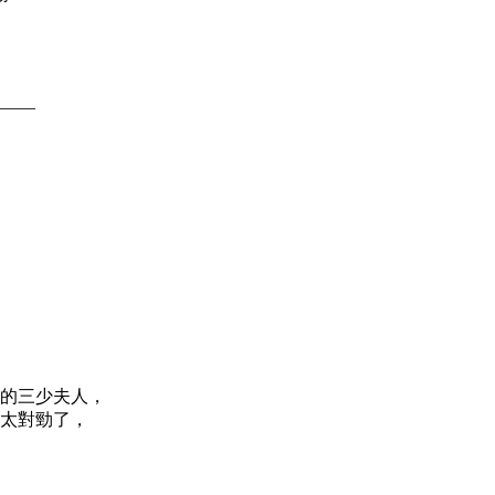
——
的三少夫人，
太對勁了，