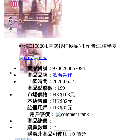
藍海E158204.替嫁後打極品[4]-作者:三椿半夏
商品貨號：
9786263857094
商品品牌：
藍海製作
上架時間：
2026-05-15
商品點擊數：
199
市場價格：
HK$103元
本店售價：
HK$82元
註冊用戶：
HK$82元
用戶評價：
商品總價：
購買數量：
購買此商品可使用：
0 積分