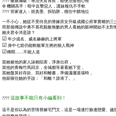
???? 藥膳滿級：專治夫君胃疾，順便治進他心裡
⚙️ 機關高手：暗中反擊惡人，護妹報仇不手軟
???? 管家達人：抓貪墨、拆陷阱，穩住中饋地位
一不小心，她從不受待見的替嫁庶女升級成國公府掌實權的三
而那個傳說中勇不畏死殺敵無數的男人看她的眼神開始不太對
她夫君令沛是誰？
☑
年少成名、威名赫赫的上將軍
☑
身中七箭仍能斬敵軍主將的狠人戰神
☑
傳聞……不能人道
當她被他的家人誣賴陷害，淨身出府，
當他的青梅竹馬回京，全城都等著看她下堂，
當她盤算好存款、寫好和離書，準備瀟灑退場時，
他卻握住她的手說：「和離？誰准了。」
這故事不能只有小編看到！
????​​​
這不是你以為的苦情替嫁宅鬥文，這是一場邊打臉邊戀愛、越