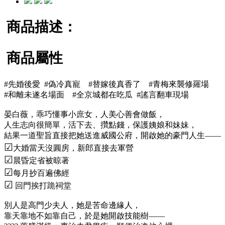
商品描述：
商品屬性
#先婚後愛 #偽冷真寵
#替嫁後真香了
#青梅來襲修羅場
#和離未遂名場面
#全京城都在吃瓜 #謠言翻車現場
晏白薇，乖巧懂事小庶女，人美心善會做飯，
人生志向很簡單，活下去、攢點錢，保護姨娘和妹妹，
結果一道聖旨直接把她送進威國公府，開啟她的豪門人生——
☑
大婚當天沒圓房，新郎直接去軍營
☑
晨昏定省被晾著
☑
每月抄百遍佛經
☑
回門挨打跪祠堂
別人是高門少夫人，她是苦命邊緣人，
靠天靠地不如靠自己，於是她開啟技能樹——