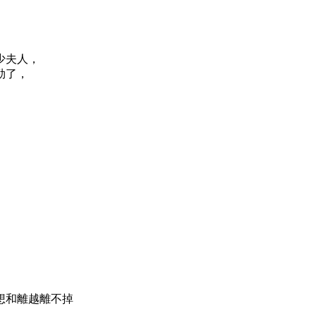
少夫人，
勁了，
想和離越離不掉