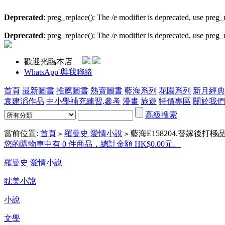
Deprecated
: preg_replace(): The /e modifier is deprecated, use preg
Deprecated
: preg_replace(): The /e modifier is deprecated, use preg
歡迎光臨本店
WhatsApp 與我聯絡
首頁
最新圖書
推薦圖書
熱賣圖書
藍海系列
花園系列
新月經典
袁建滔作品
中小學補充練習,參考
漫畫
旅遊
特價專區
關於我們
高級搜索
當前位置:
首頁
羅曼史 愛情小說
藍海E158204.替嫁後打極品
>
>
您的購物車中有 0 件商品，總計金額 HK$0.00元。
羅曼史 愛情小說
耽美小說
小說
文學