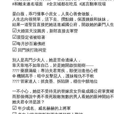
#和離未遂名場面
#全京城都在吃瓜 #謠言翻車現場
晏白薇，乖巧懂事小庶女，人美心善會做飯，
人生志向很簡單，活下去、攢點錢，保護姨娘和妹妹，
結果一道聖旨直接把她送進威國公府，開啟她的豪門人生
☑
大婚當天沒圓房，新郎直接去軍營
☑
晨昏定省被晾著
☑
每月抄百遍佛經
☑
回門挨打跪祠堂
別人是高門少夫人，她是苦命邊緣人，
靠天靠地不如靠自己，於是她開啟技能樹——
???? 藥膳滿級：專治夫君胃疾，順便治進他心裡
⚙️ 機關高手：暗中反擊惡人，護妹報仇不手軟
???? 管家達人：抓貪墨、拆陷阱，穩住中饋地位
一不小心，她從不受待見的替嫁庶女升級成國公府掌實權
而那個傳說中勇不畏死殺敵無數的男人看她的眼神開始不
她夫君令沛是誰？
☑
年少成名、威名赫赫的上將軍