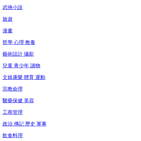
武俠小說
旅遊
漫畫
哲學 心理 教養
藝術設計 攝影
兒童 青少年 讀物
文娛康樂 體育 運動
宗教命理
醫藥保健 美容
工商管理
政治 傳記 歷史 軍事
飲食料理