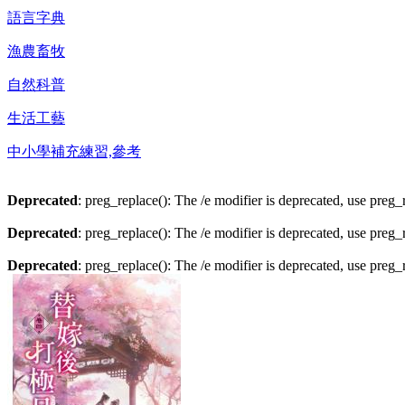
語言字典
漁農畜牧
自然科普
生活工藝
中小學補充練習,參考
Deprecated
: preg_replace(): The /e modifier is deprecated, use preg
Deprecated
: preg_replace(): The /e modifier is deprecated, use preg
Deprecated
: preg_replace(): The /e modifier is deprecated, use preg