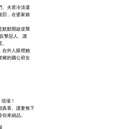
門、夫君冷淡還
被罰，在婆家娘
是默默開啟逆襲
反擊惡人、護
置。
，在外人眼裡她
實權的國公府女
）現場！
期真香、護妻無下
等你來細品。
場