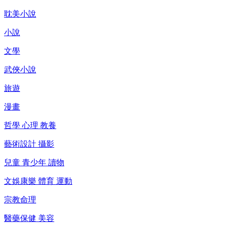
耽美小說
小說
文學
武俠小說
旅遊
漫畫
哲學 心理 教養
藝術設計 攝影
兒童 青少年 讀物
文娛康樂 體育 運動
宗教命理
醫藥保健 美容