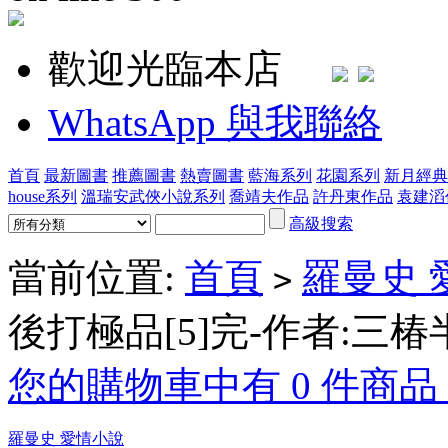
歡迎光臨本店
WhatsApp 與我聯絡
首頁
最新圖書
推薦圖書
熱賣圖書
藍海系列
花園系列
新月經典
house系列
溫瑞安武俠小說系列
喬靖夫作品
許丹東作品
袁建滔
高級搜索
當前位置:
首頁
羅曼史 
>
後打極品[5]完-作者:三椿
您的購物車中有 0 件商品，
羅曼史 愛情小說