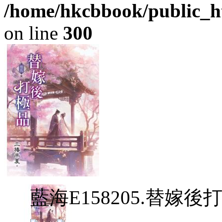
/home/hkcbbook/public_ht
on line
300
藍海E158205.替嫁後