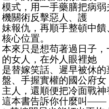
模式，用一手藥膳把病弱
機關術反擊惡人、護
妹報仇，再順手整頓中饋
核心位置。
本來只是想苟著過日子，
的女人，在外人眼裡她
是替嫁笑話、遲早被休的
盤、手握實權的國公府女
主人，還順便把冷面戰神
這本書告訴你什麼叫——