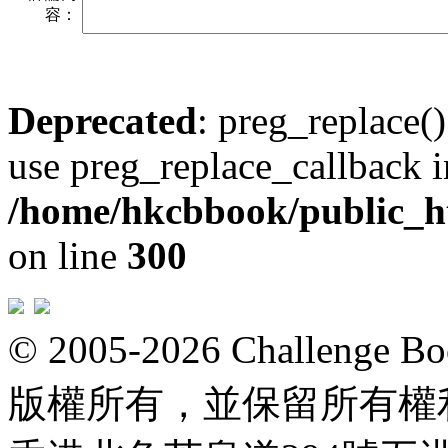
容：
Deprecated
: preg_replace()
use preg_replace_callback i
/home/hkcbbook/public_ht
on line
300
© 2005-2026 Challeng
版權所有，並保留所有權