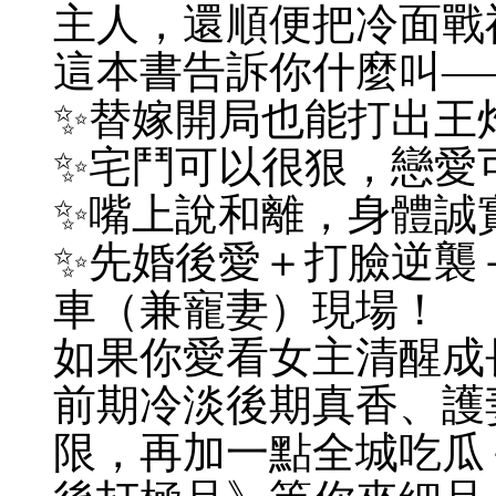
主人，還順便把冷面戰
這本書告訴你什麼叫—
✨替嫁開局也能打出王
✨宅鬥可以很狠，戀愛
✨嘴上說和離，身體誠
✨先婚後愛＋打臉逆襲
車（兼寵妻）現場！
如果你愛看女主清醒成
前期冷淡後期真香、護
限，再加一點全城吃瓜