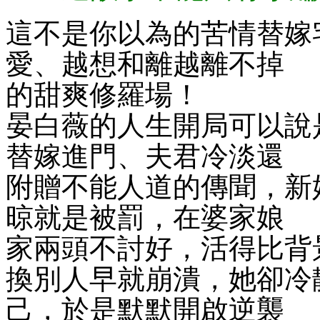
這不是你以為的苦情替嫁
愛、越想和離越離不掉
的甜爽修羅場！
晏白薇的人生開局可以說
替嫁進門、夫君冷淡還
附贈不能人道的傳聞，新
晾就是被罰，在婆家娘
家兩頭不討好，活得比背
換別人早就崩潰，她卻冷
己，於是默默開啟逆襲