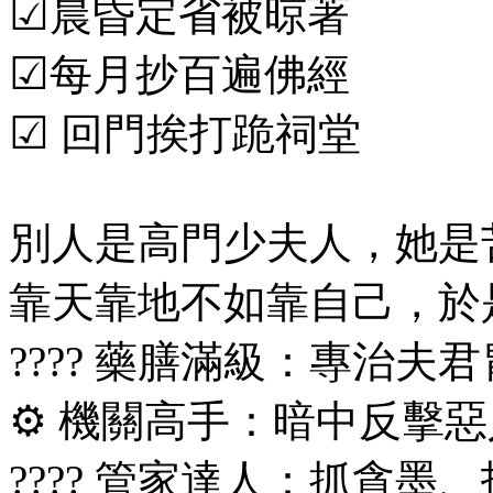
☑
晨昏定省被晾著
☑
每月抄百遍佛經
☑
回門挨打跪祠堂
別人是高門少夫人，她是
靠天靠地不如靠自己，於
???? 藥膳滿級：專治
⚙️ 機關高手：暗中反擊
???? 管家達人：抓貪