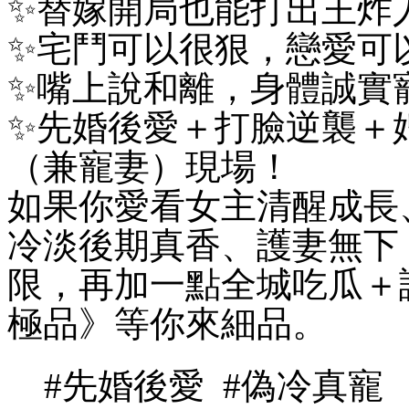
✨替嫁開局也能打出王炸
✨宅鬥可以很狠，戀愛可
✨嘴上說和離，身體誠實
✨先婚後愛＋打臉逆襲＋
（兼寵妻）現場！
如果你愛看女主清醒成長
冷淡後期真香、護妻無下
限，再加一點全城吃瓜＋
極品》等你來細品。
#先婚後愛 #偽冷真寵