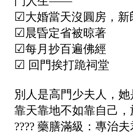
門人生——
☑
大婚當天沒圓房，新
☑
晨昏定省被晾著
☑
每月抄百遍佛經
☑
回門挨打跪祠堂
別人是高門少夫人，她
靠天靠地不如靠自己，
???? 藥膳滿級：專