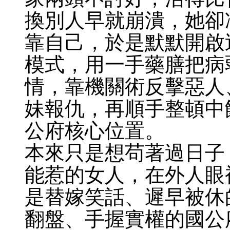
換別人早就崩潰，她卻
靠自己，於是默默開啟
模式，用一手藥膳把病
情，靠機關術反擊惡人
妹報仇，再順手整頓中
公府核心位置。
本來只是想苟著過日子
能惹的女人，在外人眼
是替嫁笑話、遲早被休
翻盤、手握實權的國公