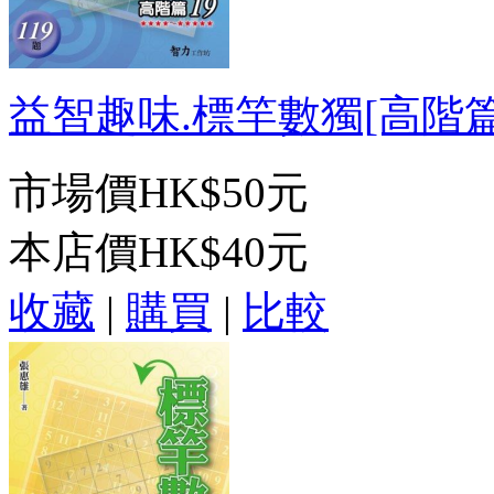
益智趣味.標竿數獨[高階篇19
市場價
HK$50元
本店價
HK$40元
收藏
|
購買
|
比較