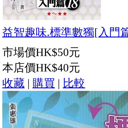
益智趣味.標準數獨[入門篇18
市場價
HK$50元
本店價
HK$40元
收藏
|
購買
|
比較