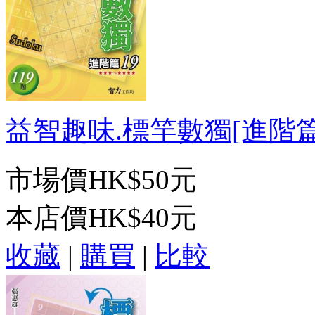
益智趣味.標竿數獨[進階篇19
市場價
HK$50元
本店價
HK$40元
收藏
|
購買
|
比較