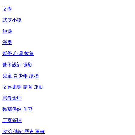
文學
武俠小說
旅遊
漫畫
哲學 心理 教養
藝術設計 攝影
兒童 青少年 讀物
文娛康樂 體育 運動
宗教命理
醫藥保健 美容
工商管理
政治 傳記 歷史 軍事