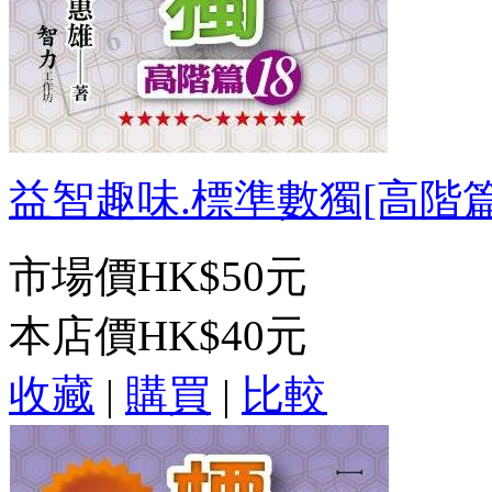
益智趣味.標準數獨[高階篇18
市場價
HK$50元
本店價
HK$40元
收藏
|
購買
|
比較