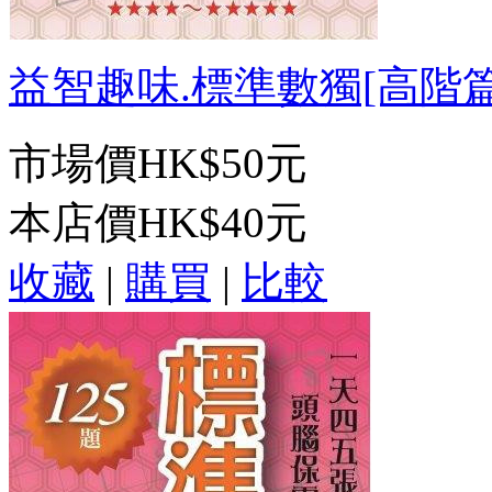
益智趣味.標準數獨[高階篇19
市場價
HK$50元
本店價
HK$40元
收藏
|
購買
|
比較