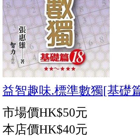
益智趣味.標準數獨[基礎篇18
市場價
HK$50元
本店價
HK$40元