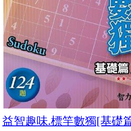
益智趣味.標竿數獨[基礎篇18