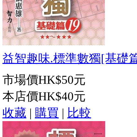
益智趣味.標準數獨[基礎篇19
市場價
HK$50元
本店價
HK$40元
收藏
|
購買
|
比較