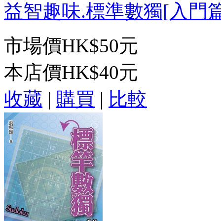
益智趣味.標準數獨[入門篇19
市場價
HK$50元
本店價
HK$40元
收藏
|
購買
|
比較