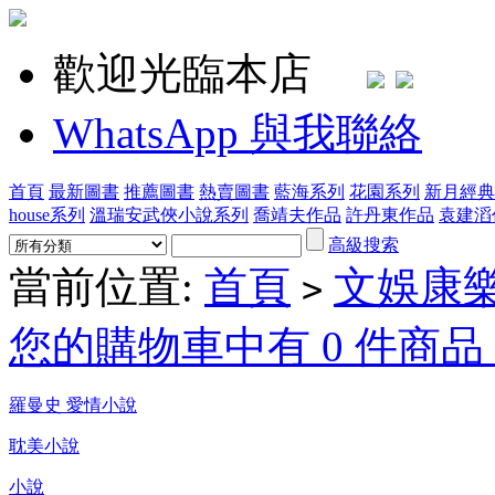
歡迎光臨本店
WhatsApp 與我聯絡
首頁
最新圖書
推薦圖書
熱賣圖書
藍海系列
花園系列
新月經典
house系列
溫瑞安武俠小說系列
喬靖夫作品
許丹東作品
袁建滔
高級搜索
當前位置:
首頁
文娛康樂
>
您的購物車中有 0 件商品，
羅曼史 愛情小說
耽美小說
小說