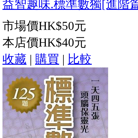
益智趣味.標準數獨[進階篇18
市場價
HK$50元
本店價
HK$40元
收藏
|
購買
|
比較