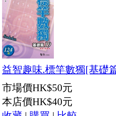
益智趣味.標竿數獨[基礎篇19
市場價
HK$50元
本店價
HK$40元
收藏
|
購買
|
比較