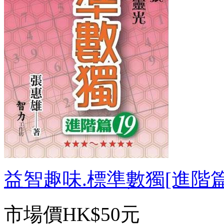
益智趣味.標準數獨[進階篇19
市場價
HK$50元