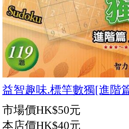
益智趣味.標竿數獨[進階篇18
市場價
HK$50元
本店價
HK$40元