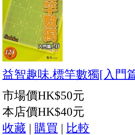
益智趣味.標竿數獨[入門篇20
市場價
HK$50元
本店價
HK$40元
收藏
|
購買
|
比較