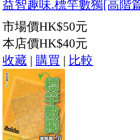
益智趣味.標竿數獨[高階篇20
市場價
HK$50元
本店價
HK$40元
收藏
|
購買
|
比較