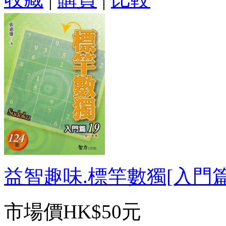
益智趣味.標竿數獨[入門篇19
市場價
HK$50元