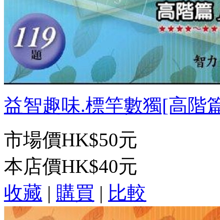
益智趣味.標竿數獨[高階篇18
市場價
HK$50元
本店價
HK$40元
收藏
|
購買
|
比較