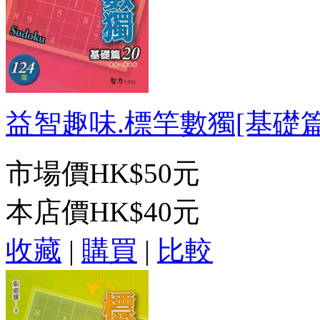
益智趣味.標竿數獨[基礎篇20
市場價
HK$50元
本店價
HK$40元
收藏
|
購買
|
比較