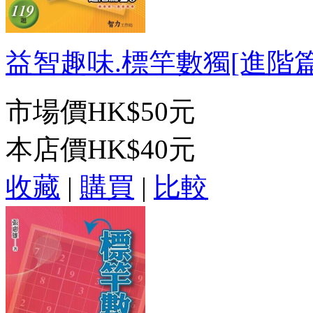
益智趣味.標竿數獨[進階篇20
市場價
HK$50元
本店價
HK$40元
收藏
|
購買
|
比較